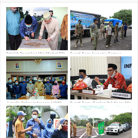
Setelah Resmikan Mini Market DDI
Bupati Barru bersama Baznas
Mangkoso, Bupati Barru Ikuti Haul
Lepas Bantuan untuk Banjir
Ke-30 AG H. M. Amri Said
Masamba
Jurnalis Online Indonesia (JOIN)
Bupati Barru: Doakan Pak Nasruddin
Barru Audience dengan Bupati
Semoga Cepat Terbebas dari
Corona