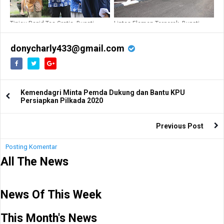
Tinjau Rapid Tes Gratis, Bupati
Lintas Elemen Tergerak, Bupati
Barru Minta GTPP Permudah
Barru Kembali Lepas Bantuan untuk
Pelayanan ke Masyarakat
Banjir Masamba
donycharly433@gmail.com
Kemendagri Minta Pemda Dukung dan Bantu KPU
Persiapkan Pilkada 2020
Previous Post
Posting Komentar
All The News
News Of This Week
This Month's News