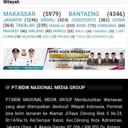
Wilayah
MAKASSAR
(5979)
BANTAENG
(4346)
JAKARTA
(1246)
BARRU
(424)
JENEPONTO
(382)
GOWA
(364)
TAKALAR
(239)
MAMUJU
(220)
BONE
(172)
ENREKANG
(64)
PANGKEP
(46)
MALANG
(43)
MAROS
(33)
WAJO
(24)
PINRANG
(20)
LUWU
UTARA
(18)
SELAYAR
(18)
SOLO
(7)
PADANG
(4)
TIMIKA
(3)
SURAKARTA
(2)
PT.BIDIK NASIONAL MEDIA GROUP
PT.BIDIK NASIONAL MEDIA GROUP Membutuhkan Wartawan
yang akan ditempatkan diseluruh Wilayah Indonesia, Peminat
bisa kirim lamaran ke Alamat Jl.Raya Cilincing Blok S No.24,
Rt.14/Rw.16 Kel.Semper Barat, Kec.Cilincing Kota Admistrasi,
Jakarta Utara, Jl. Akasia Dander RT 006 / RW 005 Ds. Ketami ,