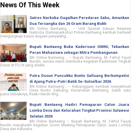
News Of This Week
Satres Narkoba Gagalkan Peredaran Sabu, Amankan
Dua Tersangka dan 26 Gram Barang Bukti
BN Online Bantaeng , – Unit Opsnal Satuan Reserse
Narkoba (Satresnarkoba) Polres Bantaeng kembali berhasil
mengungkap kasus dugaan penyalahg...
Bupati Bantaeng Buka Kaderisasi GMNI, Tekankan
Peran Mahasiswa sebagai Mitra Pembangunan
BN Online Bantaeng , – Bupati Bantaeng, M. Fathul Fauzi
Nurdin, secara resmi membuka kegiatan Kaderisasi Tingkat
Dasar (KTD) III yang disele...
Putra Dusun Puncukku Bonto Salluang Berkompetisi
di Ajang Putra-Putri Batik Se-Sulselbar 2026
BN Online Bantaeng , – Kebanggaan kembali menyelimuti
Desa Bonto Salluang, Kecamatan Bantaeng. Salah satu
putra terbaiknya, Reski Hendri Wig...
Bupati Bantaeng Hadiri Pemaparan Calon Juara
Lomba Desa dan Kelurahan Tingkat Provinsi Sulawesi
Selatan 2026
BN Online Bantaeng – Bupati Bantaeng, M. Fathul Fauzy
Nurdin menghadiri kegiatan Zoom Meeting Pemaparan Calon Juara Lomba
Desa dan Keluraha...