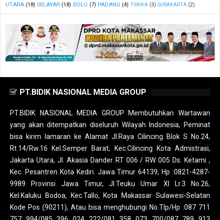
UTARA
(18)
SELAYAR
(18)
SOLO
(7)
PADANG
(4)
TIMIKA
(3)
SURAKARTA
(2)
PT.BIDIK NASIONAL MEDIA GROUP
PT.BIDIK NASIONAL MEDIA GROUP Membutuhkan Wartawan
yang akan ditempatkan diseluruh Wilayah Indonesia, Peminat
bisa kirim lamaran ke Alamat Jl.Raya Cilincing Blok S No.24,
Rt.14/Rw.16 Kel.Semper Barat, Kec.Cilincing Kota Admistrasi,
Jakarta Utara, Jl. Akasia Dander RT 006 / RW 005 Ds. Ketami ,
Kec. Pesantren Kota Kediri. Jawa Timur 64139, Hp :0821-4287-
9989 Provinsi Jawa Timur, Jl.Teuku Umar XI Lr.3 No.26,
Kel.Kaluku Bodoa, Kec.Tallo, Kota Makassar Sulawesi-Selatan
Kode Pos (90211), Atau bisa menghubungi No.Tlp/Hp :087 711
757 994/085 396 024 222/081 358 073 700/087 789 913