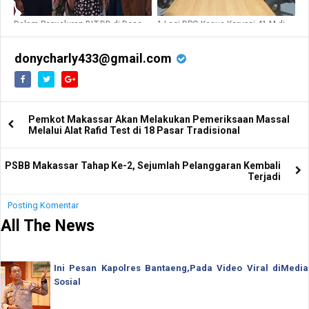
Dalam Penyaluran BLT-DD di Desa
1 Lagi DPO Kasus Korupsi 41 M di
Polewali, Babinsa 1427-02/Rdy
Tahan, Kajari Pasangkayu : Kami
Kampanyekan CABA PK TNI-AD
Akan Langsung Menyerahkannya
ke Kejari Mamuju
donycharly433@gmail.com
Pemkot Makassar Akan Melakukan Pemeriksaan Massal
Melalui Alat Rafid Test di 18 Pasar Tradisional
PSBB Makassar Tahap Ke-2, Sejumlah Pelanggaran Kembali
Terjadi
Posting Komentar
All The News
Ini Pesan Kapolres Bantaeng,Pada Video Viral diMedia
Sosial