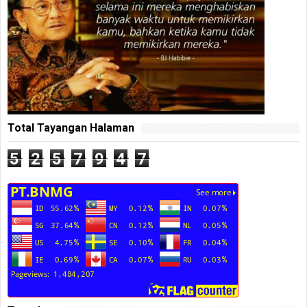
Total Tayangan Halaman
5
2
5
7
9
4
7