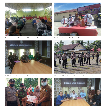
Bersama Dinkes Pasangkayu,
Satreskrim Polres Pasangkayu
Kodim 1427/Pky Sosialisasi Bahaya
Tangkap Pelaku Penipuan Dengan
Covid-19
Modus Kerjasama Pinjam Modal
5 Saksi Kasus Indikasi Korupsi
Kasat Sabhara Polres Pasangkayu
Sewa Eskavator Kembalikan
Latih Dalmas Personil Jajaran
Kerugian Negara, Kejari
Polsek Sarudu
Pasangkayu : Kami Akan Terus
Mendalami Kasus Ini