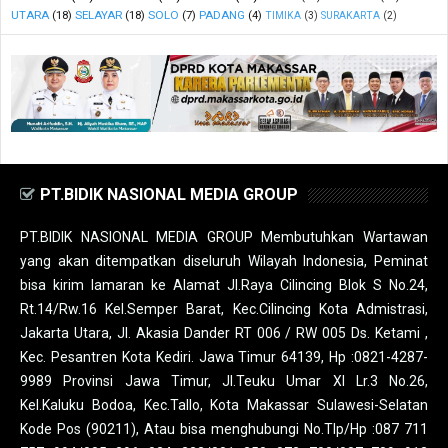
UTARA
(18)
SELAYAR
(18)
SOLO
(7)
PADANG
(4)
TIMIKA
(3)
SURAKARTA
(2)
PT.BIDIK NASIONAL MEDIA GROUP
PT.BIDIK NASIONAL MEDIA GROUP Membutuhkan Wartawan
yang akan ditempatkan diseluruh Wilayah Indonesia, Peminat
bisa kirim lamaran ke Alamat Jl.Raya Cilincing Blok S No.24,
Rt.14/Rw.16 Kel.Semper Barat, Kec.Cilincing Kota Admistrasi,
Jakarta Utara, Jl. Akasia Dander RT 006 / RW 005 Ds. Ketami ,
Kec. Pesantren Kota Kediri. Jawa Timur 64139, Hp :0821-4287-
9989 Provinsi Jawa Timur, Jl.Teuku Umar XI Lr.3 No.26,
Kel.Kaluku Bodoa, Kec.Tallo, Kota Makassar Sulawesi-Selatan
Kode Pos (90211), Atau bisa menghubungi No.Tlp/Hp :087 711