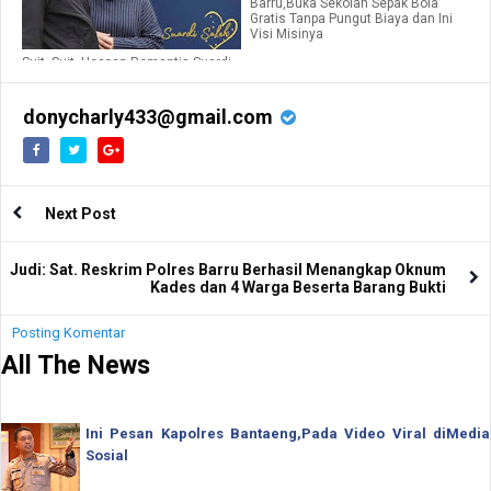
Barru,Buka Sekolah Sepak Bola
Gratis Tanpa Pungut Biaya dan Ini
Visi Misinya
Suit..Suit, Ucapan Romantis Suardi
Saleh di Hari Ulang Tahun Istrinya
ke 61
donycharly433@gmail.com
Next Post
Judi: Sat. Reskrim Polres Barru Berhasil Menangkap Oknum
Kades dan 4 Warga Beserta Barang Bukti
Posting Komentar
All The News
Ini Pesan Kapolres Bantaeng,Pada Video Viral diMedia
Sosial