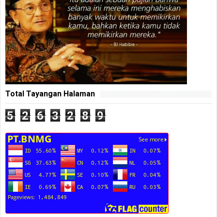
Total Tayangan Halaman
5
2
6
3
2
8
9