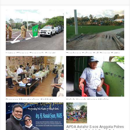
Lintas Elemen Tergerak, Bupati
Tambang Galian C di Dusun Botto-
Barru Kembali Lepas Bantuan untuk
botto Desa Lompo Tengah Ilegal,
Banjir Masamba
Ucap Kadis DPM-PTSP-TK Barru
Dengan Meneteskan Air Mata,
Keluh Kesah Warga Miskin
Bupati Luwu Utara Mendekap
Penerima BLT-APBD di Kelurahan
Perwakilan Forum Anak Barru di
Coppo Barru
Masamba
AIPDA Astahir S.sos Anggota Polres