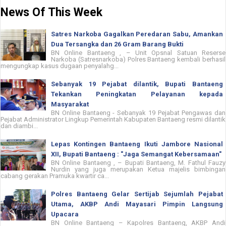
News Of This Week
Satres Narkoba Gagalkan Peredaran Sabu, Amankan
Dua Tersangka dan 26 Gram Barang Bukti
BN Online Bantaeng , – Unit Opsnal Satuan Reserse
Narkoba (Satresnarkoba) Polres Bantaeng kembali berhasil
mengungkap kasus dugaan penyalahg...
Sebanyak 19 Pejabat dilantik, Bupati Bantaeng
Tekankan Peningkatan Pelayanan kepada
Masyarakat
BN Online Bantaeng - Sebanyak 19 Pejabat Pengawas dan
Pejabat Administrator Lingkup Pemerintah Kabupaten Bantaeng resmi dilantik
dan diambi...
Lepas Kontingen Bantaeng Ikuti Jambore Nasional
XII, Bupati Bantaeng : "Jaga Semangat Kebersamaan"
BN Online Bantaeng , – Bupati Bantaeng, M. Fathul Fauzy
Nurdin yang juga merupakan Ketua majelis bimbingan
cabang gerakan Pramuka kwartir ca...
Polres Bantaeng Gelar Sertijab Sejumlah Pejabat
Utama, AKBP Andi Mayasari Pimpin Langsung
Upacara
BN Online Bantaeng – Kapolres Bantaeng, AKBP Andi