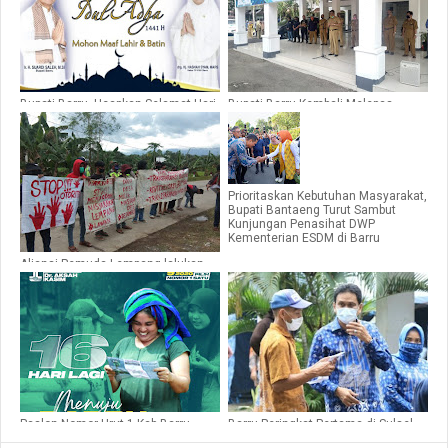
Bupati Barru, Ucapkan Selamat Hari
Bupati Barru Kembali Melepas
Raya Idul Adha 1441 H
Bantuan Ke-Manusiaaan ke
Masamba
Prioritaskan Kebutuhan Masyarakat,
Bupati Bantaeng Turut Sambut
Kunjungan Penasihat DWP
Kementerian ESDM di Barru
Aliansi Pemuda Lempang lalukan
Aksi Damai di Depan Kantor Desa
Lempang Barru
Paslon Nomor Urut 1 Kab.Barru
Barru Peringkat Pertama di Sulsel
Respon Masyarakat Melalui Kartu
Indeks Membangun Desa, 23 se-