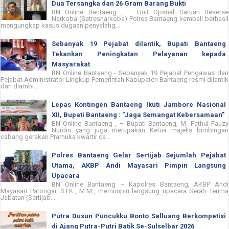
Dua Tersangka dan 26 Gram Barang Bukti
BN Online Bantaeng , – Unit Opsnal Satuan Reserse
Narkoba (Satresnarkoba) Polres Bantaeng kembali berhasil
mengungkap kasus dugaan penyalahg...
Sebanyak 19 Pejabat dilantik, Bupati Bantaeng
Tekankan Peningkatan Pelayanan kepada
Masyarakat
BN Online Bantaeng - Sebanyak 19 Pejabat Pengawas dan
Pejabat Administrator Lingkup Pemerintah Kabupaten Bantaeng resmi dilantik
dan diambi...
Lepas Kontingen Bantaeng Ikuti Jambore Nasional
XII, Bupati Bantaeng : "Jaga Semangat Kebersamaan"
BN Online Bantaeng , – Bupati Bantaeng, M. Fathul Fauzy
Nurdin yang juga merupakan Ketua majelis bimbingan
cabang gerakan Pramuka kwartir ca...
Polres Bantaeng Gelar Sertijab Sejumlah Pejabat
Utama, AKBP Andi Mayasari Pimpin Langsung
Upacara
BN Online Bantaeng – Kapolres Bantaeng, AKBP Andi
Mayasari Patongai, S.I.K., M.M., memimpin langsung upacara Serah Terima
Jabatan (Sertijab...
Putra Dusun Puncukku Bonto Salluang Berkompetisi
di Ajang Putra-Putri Batik Se-Sulselbar 2026