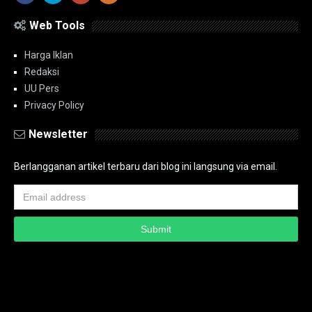
Web Tools
Harga Iklan
Redaksi
UU Pers
Privacy Policy
Newsletter
Berlangganan artikel terbaru dari blog ini langsung via email.
Copyright ©
2026
PT.Bidik Nasional Media Group
PT.Bidik Nasional
Media Group
Seputar
| Distributed By
www.bidiknasional.co.id
Powered by
Media
Siber