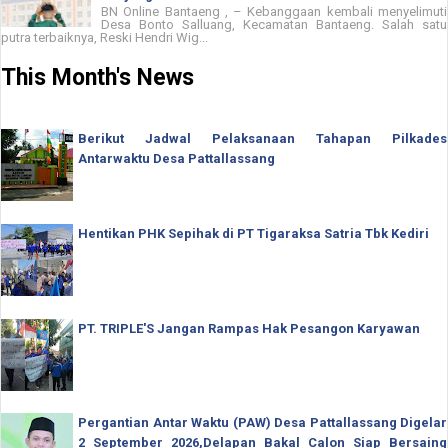
BN Online Bantaeng , – Kebanggaan kembali menyelimuti
Desa Bonto Salluang, Kecamatan Bantaeng. Salah satu
putra terbaiknya, Reski Hendri Wig...
This Month's News
Berikut Jadwal Pelaksanaan Tahapan Pilkades
Antarwaktu Desa Pattallassang
Hentikan PHK Sepihak di PT Tigaraksa Satria Tbk Kediri
PT. TRIPLE'S Jangan Rampas Hak Pesangon Karyawan
Pergantian Antar Waktu (PAW) Desa Pattallassang Digelar
2 September 2026,Delapan Bakal Calon Siap Bersaing