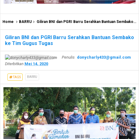
Home
BARRU
Giliran BNI dan PGRI Barru Serahkan Bantuan Sembako ke Tim Gugus Tugas
Giliran BNI dan PGRI Barru Serahkan Bantuan Sembako
ke Tim Gugus Tugas
Penulis
donycharly433@gmail.com
Diterbitkan
Mei 14, 2020
BARRU
TAGS