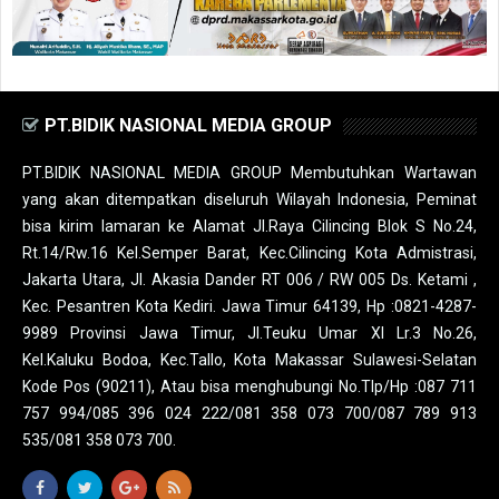
PT.BIDIK NASIONAL MEDIA GROUP
PT.BIDIK NASIONAL MEDIA GROUP Membutuhkan Wartawan
yang akan ditempatkan diseluruh Wilayah Indonesia, Peminat
bisa kirim lamaran ke Alamat Jl.Raya Cilincing Blok S No.24,
Rt.14/Rw.16 Kel.Semper Barat, Kec.Cilincing Kota Admistrasi,
Jakarta Utara, Jl. Akasia Dander RT 006 / RW 005 Ds. Ketami ,
Kec. Pesantren Kota Kediri. Jawa Timur 64139, Hp :0821-4287-
9989 Provinsi Jawa Timur, Jl.Teuku Umar XI Lr.3 No.26,
Kel.Kaluku Bodoa, Kec.Tallo, Kota Makassar Sulawesi-Selatan
Kode Pos (90211), Atau bisa menghubungi No.Tlp/Hp :087 711
757 994/085 396 024 222/081 358 073 700/087 789 913
535/081 358 073 700.