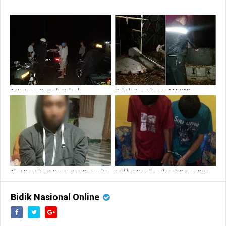
Antisipasi Curnak, Polsek
Pabrik Penyulingan MINYAK
Tellulimpoe Gencarkan Patroli dan
CENGKEH MELEDAK Sehingga
Sambangi Kampung
Menelan Korban SINJAI SELATAN
Aksi Residivist Pencurian Specialis
Terlibat Pembegalan di Sinjai, Dua
Rumah Kosong Lintas Kabupaten
Remaja di Amankan Polisi
berakhir di Hotel Prodeo Sinjai
Bidik Nasional Online