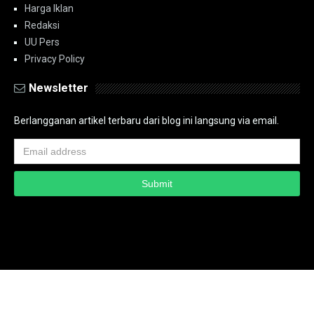
Harga Iklan
Redaksi
UU Pers
Privacy Policy
Newsletter
Berlangganan artikel terbaru dari blog ini langsung via email.
Copyright ©
2026
PT.Bidik Nasional Media Group
PT.Bidik Nasional
Media Group
Seputar
| Distributed By
www.bidiknasional.co.id
Powered by
Media
Siber