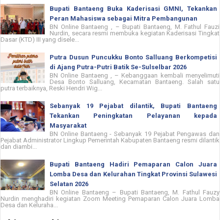
Bupati Bantaeng Buka Kaderisasi GMNI, Tekankan
Peran Mahasiswa sebagai Mitra Pembangunan
BN Online Bantaeng , – Bupati Bantaeng, M. Fathul Fauzi
Nurdin, secara resmi membuka kegiatan Kaderisasi Tingkat
Dasar (KTD) III yang disele...
Putra Dusun Puncukku Bonto Salluang Berkompetisi
di Ajang Putra-Putri Batik Se-Sulselbar 2026
BN Online Bantaeng , – Kebanggaan kembali menyelimuti
Desa Bonto Salluang, Kecamatan Bantaeng. Salah satu
putra terbaiknya, Reski Hendri Wig...
Sebanyak 19 Pejabat dilantik, Bupati Bantaeng
Tekankan Peningkatan Pelayanan kepada
Masyarakat
BN Online Bantaeng - Sebanyak 19 Pejabat Pengawas dan
Pejabat Administrator Lingkup Pemerintah Kabupaten Bantaeng resmi dilantik
dan diambi...
Bupati Bantaeng Hadiri Pemaparan Calon Juara
Lomba Desa dan Kelurahan Tingkat Provinsi Sulawesi
Selatan 2026
BN Online Bantaeng – Bupati Bantaeng, M. Fathul Fauzy
Nurdin menghadiri kegiatan Zoom Meeting Pemaparan Calon Juara Lomba
Desa dan Keluraha...