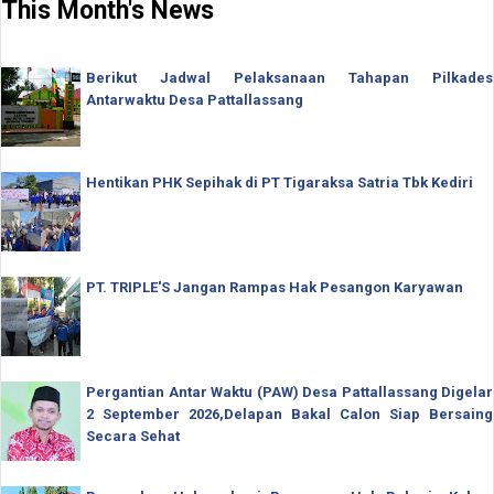
This Month's News
Berikut Jadwal Pelaksanaan Tahapan Pilkades
Antarwaktu Desa Pattallassang
Hentikan PHK Sepihak di PT Tigaraksa Satria Tbk Kediri
PT. TRIPLE'S Jangan Rampas Hak Pesangon Karyawan
Pergantian Antar Waktu (PAW) Desa Pattallassang Digelar
2 September 2026,Delapan Bakal Calon Siap Bersaing
Secara Sehat