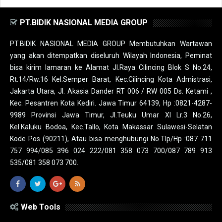
PT.BIDIK NASIONAL MEDIA GROUP
PT.BIDIK NASIONAL MEDIA GROUP Membutuhkan Wartawan
yang akan ditempatkan diseluruh Wilayah Indonesia, Peminat
bisa kirim lamaran ke Alamat Jl.Raya Cilincing Blok S No.24,
Rt.14/Rw.16 Kel.Semper Barat, Kec.Cilincing Kota Admistrasi,
Jakarta Utara, Jl. Akasia Dander RT 006 / RW 005 Ds. Ketami ,
Kec. Pesantren Kota Kediri. Jawa Timur 64139, Hp :0821-4287-
9989 Provinsi Jawa Timur, Jl.Teuku Umar XI Lr.3 No.26,
Kel.Kaluku Bodoa, Kec.Tallo, Kota Makassar Sulawesi-Selatan
Kode Pos (90211), Atau bisa menghubungi No.Tlp/Hp :087 711
757 994/085 396 024 222/081 358 073 700/087 789 913
535/081 358 073 700.
Web Tools