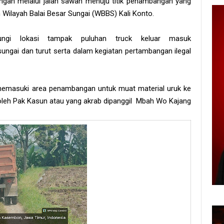
ngan melalui jalan sawah menuju titik penambangan yang
Wilayah Balai Besar Sungai (WBBS) Kali Konto.
jungi lokasi tampak puluhan truck keluar masuk
ngai dan turut serta dalam kegiatan pertambangan ilegal
masuki area penambangan untuk muat material uruk ke
a oleh Pak Kasun atau yang akrab dipanggil Mbah Wo Kajang