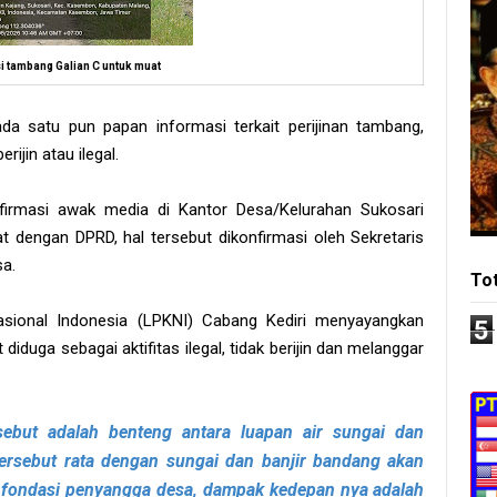
i tambang Galian C untuk muat
da satu pun papan informasi terkait perijinan tambang,
ijin atau ilegal.
irmasi awak media di Kantor Desa/Kelurahan Sukosari
 dengan DPRD, hal tersebut dikonfirmasi oleh Sekretaris
a.
To
sional Indonesia (LPKNI) Cabang Kediri menyayangkan
5
diduga sebagai aktifitas ilegal, tidak berijin dan melanggar
rsebut adalah benteng antara luapan air sungai dan
tersebut rata dengan sungai dan banjir bandang akan
fondasi penyangga desa, dampak kedepan nya adalah