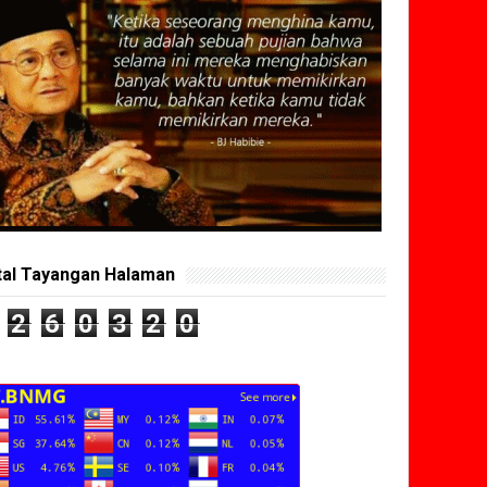
tal Tayangan Halaman
2
6
0
3
2
0