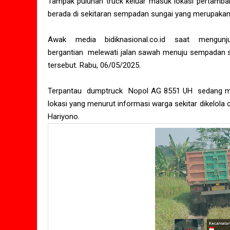
Tampak puluhan truck keluar masuk lokasi pertamba
berada di sekitaran sempadan sungai yang merupakan 
Awak media bidiknasional.co.id saat mengun
bergantian melewati jalan sawah menuju sempadan su
tersebut. Rabu, 06/05/2025.
Terpantau dumptruck Nopol AG 8551 UH sedang me
lokasi yang menurut informasi warga sekitar dikelol
Hariyono.