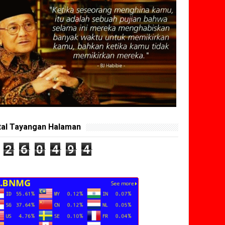
tal Tayangan Halaman
2
6
0
4
9
4