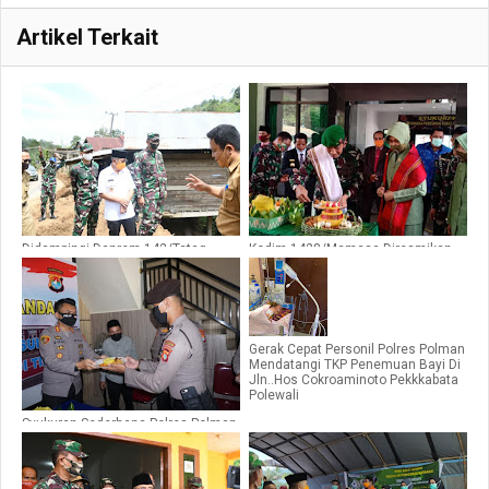
Artikel Terkait
Didampingi Danrem 142/Tatag,
Kodim 1428/Mamasa Diresmikan,
Gubernur Sulbar Tinjau Tanah
Kini Kodim 1402/Polman
Longsor
Membawahi 1 Kabupaten
Gerak Cepat Personil Polres Polman
Mendatangi TKP Penemuan Bayi Di
Jln..Hos Cokroaminoto Pekkkabata
Polewali
Syukuran Sederhana Polres Polman
Dalam Rangka Kenaikan Tipe Polda
Sulawesi Barat Dari Tipe B Ke Tipe A