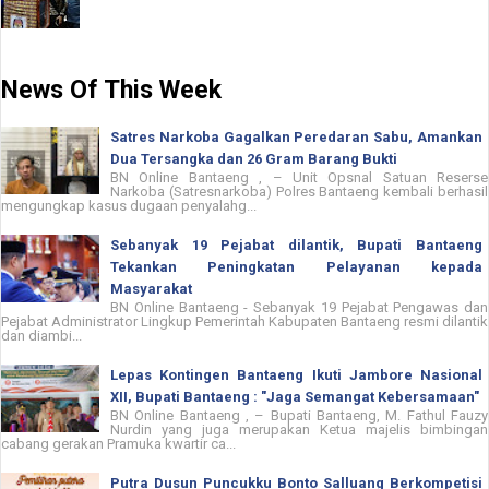
News Of This Week
Satres Narkoba Gagalkan Peredaran Sabu, Amankan
Dua Tersangka dan 26 Gram Barang Bukti
BN Online Bantaeng , – Unit Opsnal Satuan Reserse
Narkoba (Satresnarkoba) Polres Bantaeng kembali berhasil
mengungkap kasus dugaan penyalahg...
Sebanyak 19 Pejabat dilantik, Bupati Bantaeng
Tekankan Peningkatan Pelayanan kepada
Masyarakat
BN Online Bantaeng - Sebanyak 19 Pejabat Pengawas dan
Pejabat Administrator Lingkup Pemerintah Kabupaten Bantaeng resmi dilantik
dan diambi...
Lepas Kontingen Bantaeng Ikuti Jambore Nasional
XII, Bupati Bantaeng : "Jaga Semangat Kebersamaan"
BN Online Bantaeng , – Bupati Bantaeng, M. Fathul Fauzy
Nurdin yang juga merupakan Ketua majelis bimbingan
cabang gerakan Pramuka kwartir ca...
Putra Dusun Puncukku Bonto Salluang Berkompetisi