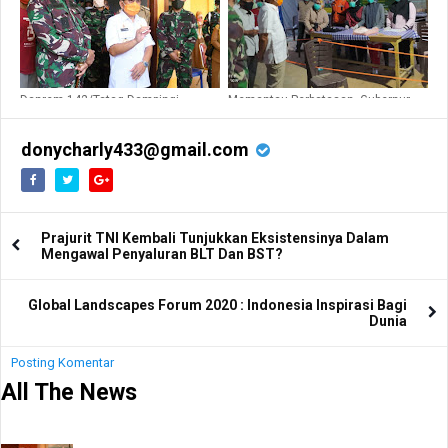
Danrem 142/Tatag Dampingi
Memantau Perbatasan, Gubernur
Gubernur Sulbar Bagi Sembako di
Sulbar ABM : Tetap Semangat,
Kelurahan Anreapi
Bupati Jangan Takut Haqqul Yakin
Corona Akan segera Berakhir
donycharly433@gmail.com
Prajurit TNI Kembali Tunjukkan Eksistensinya Dalam
Mengawal Penyaluran BLT Dan BST?
Global Landscapes Forum 2020 : Indonesia Inspirasi Bagi
Dunia
Posting Komentar
All The News