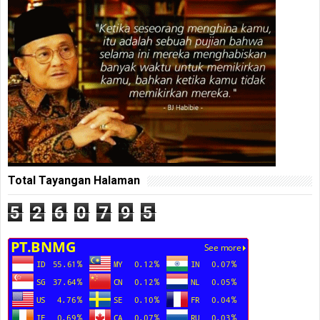
Total Tayangan Halaman
5
2
6
0
7
9
5