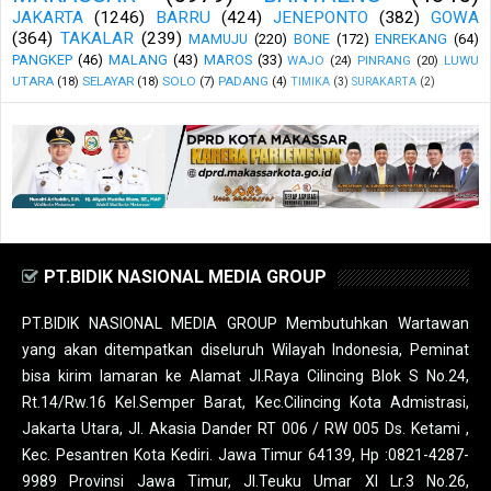
JAKARTA
(1246)
BARRU
(424)
JENEPONTO
(382)
GOWA
(364)
TAKALAR
(239)
MAMUJU
(220)
BONE
(172)
ENREKANG
(64)
PANGKEP
(46)
MALANG
(43)
MAROS
(33)
WAJO
(24)
PINRANG
(20)
LUWU
UTARA
(18)
SELAYAR
(18)
SOLO
(7)
PADANG
(4)
TIMIKA
(3)
SURAKARTA
(2)
PT.BIDIK NASIONAL MEDIA GROUP
PT.BIDIK NASIONAL MEDIA GROUP Membutuhkan Wartawan
yang akan ditempatkan diseluruh Wilayah Indonesia, Peminat
bisa kirim lamaran ke Alamat Jl.Raya Cilincing Blok S No.24,
Rt.14/Rw.16 Kel.Semper Barat, Kec.Cilincing Kota Admistrasi,
Jakarta Utara, Jl. Akasia Dander RT 006 / RW 005 Ds. Ketami ,
Kec. Pesantren Kota Kediri. Jawa Timur 64139, Hp :0821-4287-
9989 Provinsi Jawa Timur, Jl.Teuku Umar XI Lr.3 No.26,