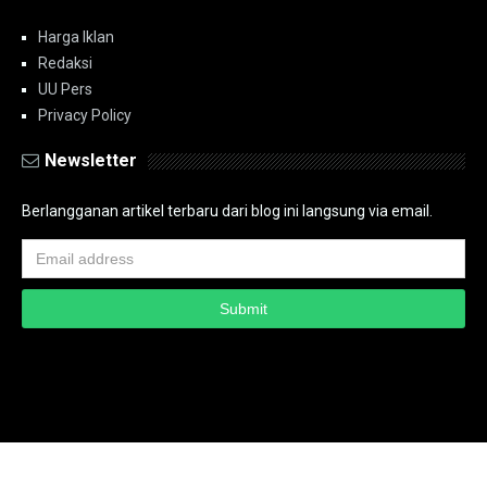
Harga Iklan
Redaksi
UU Pers
Privacy Policy
Newsletter
Berlangganan artikel terbaru dari blog ini langsung via email.
Copyright ©
2026
PT.Bidik Nasional Media Group
PT.Bidik Nasional
Media Group
Seputar
| Distributed By
www.bidiknasional.co.id
Powered by
Media
Siber