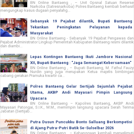
BN Online Bantaeng , – Unit Opsnal Satuan Reserse
Narkoba (Satresnarkoba) Polres Bantaeng kembali berhasil
mengungkap kasus dugaan penyalahg...
Sebanyak 19 Pejabat dilantik, Bupati Bantaeng
Tekankan Peningkatan Pelayanan kepada
Masyarakat
BN Online Bantaeng - Sebanyak 19 Pejabat Pengawas dan
Pejabat Administrator Lingkup Pemerintah Kabupaten Bantaeng resmi dilantik
dan diambi...
Lepas Kontingen Bantaeng Ikuti Jambore Nasional
XII, Bupati Bantaeng : "Jaga Semangat Kebersamaan"
BN Online Bantaeng , – Bupati Bantaeng, M. Fathul Fauzy
Nurdin yang juga merupakan Ketua majelis bimbingan
cabang gerakan Pramuka kwartir ca...
Polres Bantaeng Gelar Sertijab Sejumlah Pejabat
Utama, AKBP Andi Mayasari Pimpin Langsung
Upacara
BN Online Bantaeng – Kapolres Bantaeng, AKBP Andi
Mayasari Patongai, S.I.K., M.M., memimpin langsung upacara Serah Terima
Jabatan (Sertijab...
Putra Dusun Puncukku Bonto Salluang Berkompetisi
di Ajang Putra-Putri Batik Se-Sulselbar 2026
BN Online Bantaeng , – Kebanggaan kembali menyelimuti