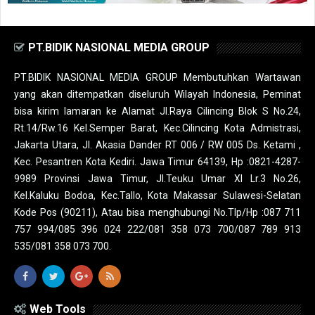
PT.BIDIK NASIONAL MEDIA GROUP
PT.BIDIK NASIONAL MEDIA GROUP Membutuhkan Wartawan
yang akan ditempatkan diseluruh Wilayah Indonesia, Peminat
bisa kirim lamaran ke Alamat Jl.Raya Cilincing Blok S No.24,
Rt.14/Rw.16 Kel.Semper Barat, Kec.Cilincing Kota Admistrasi,
Jakarta Utara, Jl. Akasia Dander RT 006 / RW 005 Ds. Ketami ,
Kec. Pesantren Kota Kediri. Jawa Timur 64139, Hp :0821-4287-
9989 Provinsi Jawa Timur, Jl.Teuku Umar XI Lr.3 No.26,
Kel.Kaluku Bodoa, Kec.Tallo, Kota Makassar Sulawesi-Selatan
Kode Pos (90211), Atau bisa menghubungi No.Tlp/Hp :087 711
757 994/085 396 024 222/081 358 073 700/087 789 913
535/081 358 073 700.
Web Tools