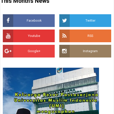
This Month's News
Facebook
Twitter
Youtube
RSS
Google+
Instagram