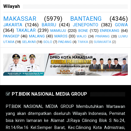
Wilayah
MAKASSAR
(5979)
BANTAENG
(4346)
JAKARTA
(1246)
BARRU
(424)
JENEPONTO
(382)
GOWA
(364)
TAKALAR
(239)
MAMUJU
(220)
BONE
(172)
ENREKANG
(64)
PANGKEP
(46)
MALANG
(43)
MAROS
(33)
WAJO
(24)
PINRANG
(20)
LUWU
UTARA
(18)
SELAYAR
(18)
SOLO
(7)
PADANG
(4)
TIMIKA
(3)
SURAKARTA
(2)
PT.BIDIK NASIONAL MEDIA GROUP
PT.BIDIK NASIONAL MEDIA GROUP Membutuhkan Wartawan
yang akan ditempatkan diseluruh Wilayah Indonesia, Peminat
bisa kirim lamaran ke Alamat Jl.Raya Cilincing Blok S No.24,
Rt.14/Rw.16 Kel.Semper Barat, Kec.Cilincing Kota Admistrasi,