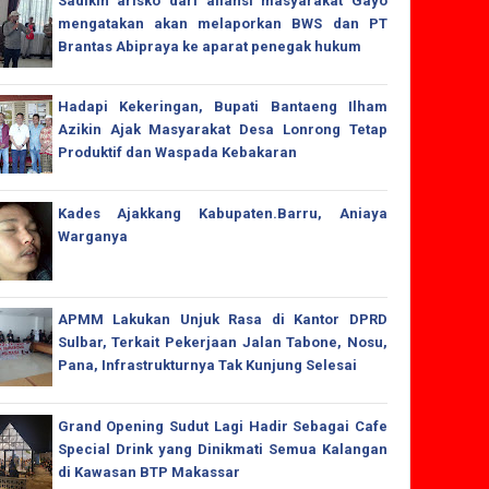
Sadikin arisko dari aliansi masyarakat Gayo
mengatakan akan melaporkan BWS dan PT
Brantas Abipraya ke aparat penegak hukum
Hadapi Kekeringan, Bupati Bantaeng Ilham
Azikin Ajak Masyarakat Desa Lonrong Tetap
Produktif dan Waspada Kebakaran
Kades Ajakkang Kabupaten.Barru, Aniaya
Warganya
APMM Lakukan Unjuk Rasa di Kantor DPRD
Sulbar, Terkait Pekerjaan Jalan Tabone, Nosu,
Pana, Infrastrukturnya Tak Kunjung Selesai
Grand Opening Sudut Lagi Hadir Sebagai Cafe
Special Drink yang Dinikmati Semua Kalangan
di Kawasan BTP Makassar