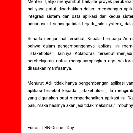
Menteri Tjahjo menyambut baik ide proyek perubahan
hal yang patut diperhatikan dalam membangun aplika
integrasi sistem dan data aplikasi dari kedua sis
aduanasn.id, sehingga tidak terjadi _silo-system_ da
Senada dengan hal tersebut, Kepala Lembaga Admi
bahwa dalam pengembangannya, aplikasi ini mem
_stakeholder_ lainnya. Kolaborasi tersebut menjad
pembelajaran untuk mengesampingkan ego sektoral
dirasakan manfaatnya.
Menurut Adi, tidak hanya pengembangan aplikasi yan
aplikasi tersebut kepada _stakeholder._ Ia mengi
yang digunakan saat memperkenalkan aplikasi ini. “Ka
baik, maka hasilnya akan jadi tidak maksimal,” imb
Editor : | BN Online | Dny