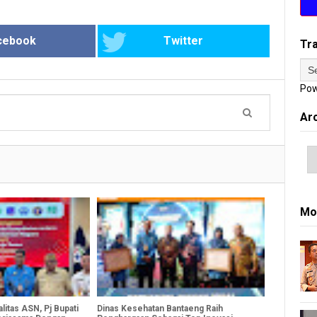
cebook
Twitter
Tr
Pow
Ar
Mo
litas ASN, Pj Bupati
Dinas Kesehatan Bantaeng Raih