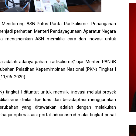
o Mendorong ASN Putus Rantai Radikalisme--Penanganan
e menjadi perhatian Menteri Pendayagunaan Aparatur Negara
a menginginkan ASN memililiki cara dan inovasi untuk
a adalah adanya paham radikalisme,” ujar Menteri PANRB
bahan Pelatihan Kepemimpinan Nasional (PKN) Tingkat I
(11/06-2020).
 tingkat I dituntut untuk memiliki inovasi melalui proyek
ikalisme dinilai diperluas dan beradaptasi menggunakan
 perubahan yang ditawarkan adalah dengan melakukan
ebagai optimalisasi portal aduanasn.id mulai tingkat pusat