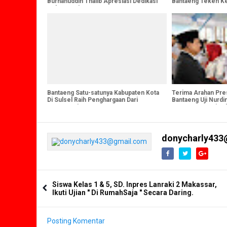
Burhanuddin Thalib Apresiasi Dedikasi
Bantaeng Teken K
Pelaut Dunia
LAN
Bantaeng Satu-satunya Kabupaten Kota
Terima Arahan Pres
Di Sulsel Raih Penghargaan Dari
Bantaeng Uji Nurdin
Kementerian PAN-RB
Dengan Pemerinta
donycharly433
Siswa Kelas 1 & 5, SD. Inpres Lanraki 2 Makassar,
Ikuti Ujian " Di RumahSaja " Secara Daring.
Posting Komentar