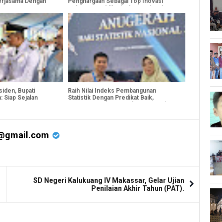
erjasama Dengan
Penghargaan Sebagai Top Inovasi
Pelayanan Publik Tingkat Nasional 2024
iden, Bupati
Raih Nilai Indeks Pembangunan
: Siap Sejalan
Statistik Dengan Predikat Baik,
han Pusat
Bantaeng Terima Penghargaan Dari BPS
@gmail.com
SD Negeri Kalukuang IV Makassar, Gelar Ujian
Penilaian Akhir Tahun (PAT).