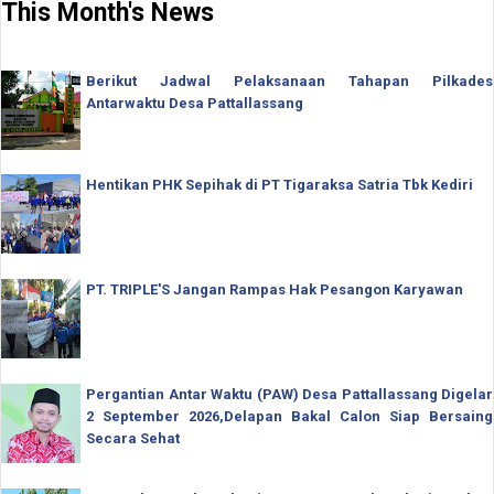
This Month's News
Berikut Jadwal Pelaksanaan Tahapan Pilkades
Antarwaktu Desa Pattallassang
Hentikan PHK Sepihak di PT Tigaraksa Satria Tbk Kediri
PT. TRIPLE'S Jangan Rampas Hak Pesangon Karyawan
Pergantian Antar Waktu (PAW) Desa Pattallassang Digelar
2 September 2026,Delapan Bakal Calon Siap Bersaing
Secara Sehat