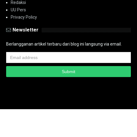
Redaksi
UU Pers
Privacy Policy
Newsletter
Berlangganan artikel terbaru dari blog ini langsung via email.
Copyright ©
2026
PT.Bidik Nasional Media Group
PT.Bidik Nasional
Media Group
Seputar
| Distributed By
www.bidiknasional.co.id
Powered by
Media
Siber