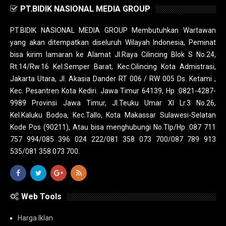
PT.BIDIK NASIONAL MEDIA GROUP
PT.BIDIK NASIONAL MEDIA GROUP Membutuhkan Wartawan
yang akan ditempatkan diseluruh Wilayah Indonesia, Peminat
bisa kirim lamaran ke Alamat Jl.Raya Cilincing Blok S No.24,
Rt.14/Rw.16 Kel.Semper Barat, Kec.Cilincing Kota Admistrasi,
Jakarta Utara, Jl. Akasia Dander RT 006 / RW 005 Ds. Ketami ,
Kec. Pesantren Kota Kediri. Jawa Timur 64139, Hp :0821-4287-
9989 Provinsi Jawa Timur, Jl.Teuku Umar XI Lr.3 No.26,
Kel.Kaluku Bodoa, Kec.Tallo, Kota Makassar Sulawesi-Selatan
Kode Pos (90211), Atau bisa menghubungi No.Tlp/Hp :087 711
757 994/085 396 024 222/081 358 073 700/087 789 913
535/081 358 073 700.
Web Tools
Harga Iklan