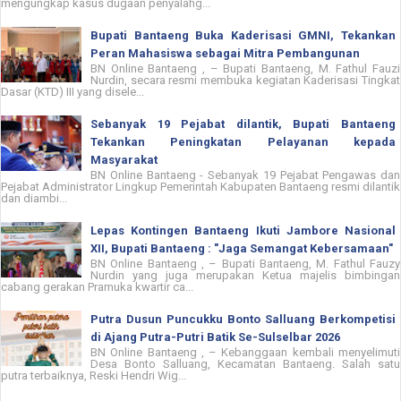
mengungkap kasus dugaan penyalahg...
Bupati Bantaeng Buka Kaderisasi GMNI, Tekankan
Peran Mahasiswa sebagai Mitra Pembangunan
BN Online Bantaeng , – Bupati Bantaeng, M. Fathul Fauzi
Nurdin, secara resmi membuka kegiatan Kaderisasi Tingkat
Dasar (KTD) III yang disele...
Sebanyak 19 Pejabat dilantik, Bupati Bantaeng
Tekankan Peningkatan Pelayanan kepada
Masyarakat
BN Online Bantaeng - Sebanyak 19 Pejabat Pengawas dan
Pejabat Administrator Lingkup Pemerintah Kabupaten Bantaeng resmi dilantik
dan diambi...
Lepas Kontingen Bantaeng Ikuti Jambore Nasional
XII, Bupati Bantaeng : "Jaga Semangat Kebersamaan"
BN Online Bantaeng , – Bupati Bantaeng, M. Fathul Fauzy
Nurdin yang juga merupakan Ketua majelis bimbingan
cabang gerakan Pramuka kwartir ca...
Putra Dusun Puncukku Bonto Salluang Berkompetisi
di Ajang Putra-Putri Batik Se-Sulselbar 2026
BN Online Bantaeng , – Kebanggaan kembali menyelimuti
Desa Bonto Salluang, Kecamatan Bantaeng. Salah satu
putra terbaiknya, Reski Hendri Wig...