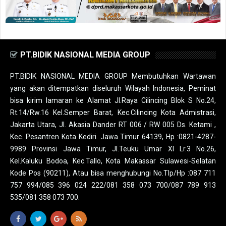
PT.BIDIK NASIONAL MEDIA GROUP
PT.BIDIK NASIONAL MEDIA GROUP Membutuhkan Wartawan
yang akan ditempatkan diseluruh Wilayah Indonesia, Peminat
bisa kirim lamaran ke Alamat Jl.Raya Cilincing Blok S No.24,
Rt.14/Rw.16 Kel.Semper Barat, Kec.Cilincing Kota Admistrasi,
Jakarta Utara, Jl. Akasia Dander RT 006 / RW 005 Ds. Ketami ,
Kec. Pesantren Kota Kediri. Jawa Timur 64139, Hp :0821-4287-
9989 Provinsi Jawa Timur, Jl.Teuku Umar XI Lr.3 No.26,
Kel.Kaluku Bodoa, Kec.Tallo, Kota Makassar Sulawesi-Selatan
Kode Pos (90211), Atau bisa menghubungi No.Tlp/Hp :087 711
757 994/085 396 024 222/081 358 073 700/087 789 913
535/081 358 073 700.