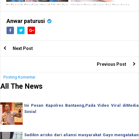
Di Tengah Pendemi Covid 19, Kades
Hindari Penyebaran dan Penularan
Belo Makin Perhatian Kepada
Covid 19, Andi Amri Himbau Warga
Warganya
Untuk Tetap Waspada
Anwar paturusi
Next Post
Previous Post
Posting Komentar
All The News
Ini Pesan Kapolres Bantaeng,Pada Video Viral diMedia
Sosial
Sadikin arisko dari aliansi masyarakat Gayo mengatakan