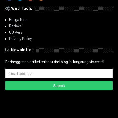
Web Tools
Harga Iklan
Redaksi
UU Pers
Privacy Policy
Newsletter
Berlangganan artikel terbaru dari blog ini langsung via email.
Copyright ©
2026
PT.Bidik Nasional Media Group
PT.Bidik Nasional
Media Group
Seputar
| Distributed By
www.bidiknasional.co.id
Powered by
Media
Siber