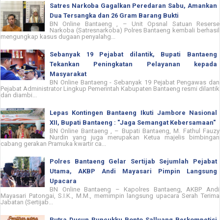
Satres Narkoba Gagalkan Peredaran Sabu, Amankan
Dua Tersangka dan 26 Gram Barang Bukti
BN Online Bantaeng , – Unit Opsnal Satuan Reserse
Narkoba (Satresnarkoba) Polres Bantaeng kembali berhasil
mengungkap kasus dugaan penyalahg...
Sebanyak 19 Pejabat dilantik, Bupati Bantaeng
Tekankan Peningkatan Pelayanan kepada
Masyarakat
BN Online Bantaeng - Sebanyak 19 Pejabat Pengawas dan
Pejabat Administrator Lingkup Pemerintah Kabupaten Bantaeng resmi dilantik
dan diambi...
Lepas Kontingen Bantaeng Ikuti Jambore Nasional
XII, Bupati Bantaeng : "Jaga Semangat Kebersamaan"
BN Online Bantaeng , – Bupati Bantaeng, M. Fathul Fauzy
Nurdin yang juga merupakan Ketua majelis bimbingan
cabang gerakan Pramuka kwartir ca...
Polres Bantaeng Gelar Sertijab Sejumlah Pejabat
Utama, AKBP Andi Mayasari Pimpin Langsung
Upacara
BN Online Bantaeng – Kapolres Bantaeng, AKBP Andi
Mayasari Patongai, S.I.K., M.M., memimpin langsung upacara Serah Terima
Jabatan (Sertijab...
Putra Dusun Puncukku Bonto Salluang Berkompetisi