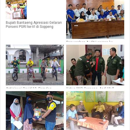
Bupati Bantaeng Apresiasi Gelaran
Porseni PGRI ke-VI di Soppeng
Penyerahan Audit Laporan ke
Uangan, Puskesmas Se-Kab
Soppeng raih WTP
Antisipasi Covid-19, Pemdes
Ketua IWO Soppeng, Andi Mull
Enrekeng Bersama Satgas Covid-19
Makmun, Resmi Melantik 2
Dan Karang Taruna Bagikan Masker
Pengurus Baru, Ini Nama- Nama
Pada Warga