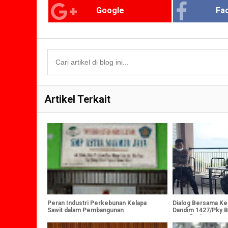
Google
Fa
Artikel Terkait
Peran Industri Perkebunan Kelapa
Dialog Bersama K
Sawit dalam Pembangunan
Dandim 1427/Pky B
Mengikuti Keputu
RI