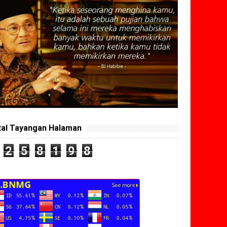
tal Tayangan Halaman
2
5
8
1
9
8