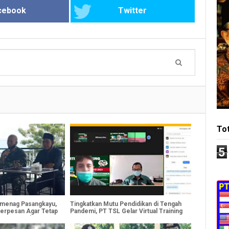
cebook
Twitter
To
5
emenag Pasangkayu,
Tingkatkan Mutu Pendidikan di Tengah
erpesan Agar Tetap
Pandemi, PT TSL Gelar Virtual Training
san Menteri Agama
Guru