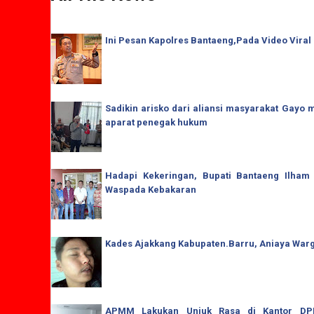
Ini Pesan Kapolres Bantaeng,Pada Video Viral
Sadikin arisko dari aliansi masyarakat Gay
aparat penegak hukum
Hadapi Kekeringan, Bupati Bantaeng Ilham
Waspada Kebakaran
Kades Ajakkang Kabupaten.Barru, Aniaya War
APMM Lakukan Unjuk Rasa di Kantor DPRD