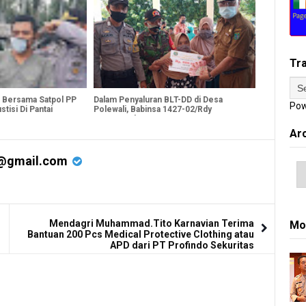
Tr
 Bersama Satpol PP
Dalam Penyaluran BLT-DD di Desa
Pow
tisi Di Pantai
Polewali, Babinsa 1427-02/Rdy
Kampanyekan CABA PK TNI-AD
Ar
@gmail.com
Mendagri Muhammad.Tito Karnavian Terima
Mo
Bantuan 200 Pcs Medical Protective Clothing atau
APD dari PT Profindo Sekuritas