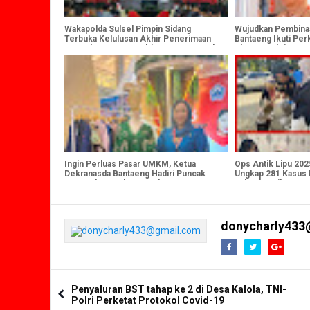
Wakapolda Sulsel Pimpin Sidang
Wujudkan Pembinaan
Terbuka Kelulusan Akhir Penerimaan
Bantaeng Ikuti Pe
Terpadu Anggota Polri T.A. 2025 Panda
Dharma Bakti Pema
Polda Sulsel
Ingin Perluas Pasar UMKM, Ketua
Ops Antik Lipu 202
Dekranasda Bantaeng Hadiri Puncak
Ungkap 281 Kasus 
HUT Dekranas ke-46 Tahun
Sabu dan Ribuan But
Diamankan
donycharly433
Penyaluran BST tahap ke 2 di Desa Kalola, TNI-
Polri Perketat Protokol Covid-19