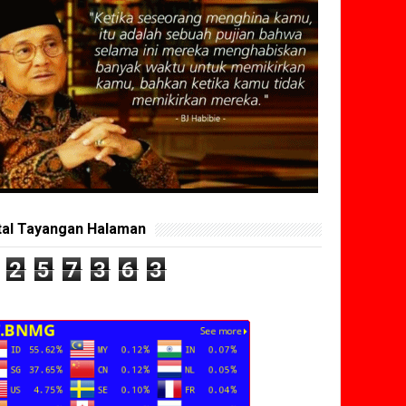
tal Tayangan Halaman
2
5
7
3
6
3