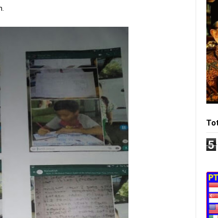
n.
To
5