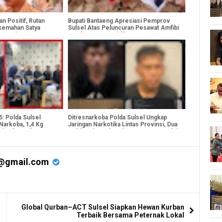
 Positif, Rutan
Bupati Bantaeng Apresiasi Pemprov
rkemahan Satya
Sulsel Atas Peluncuran Pesawat Amfibi
syarakatan 2025
Untuk Layanan Publik
5: Polda Sulsel
Ditresnarkoba Polda Sulsel Ungkap
Narkoba, 1,4 Kg
Jaringan Narkotika Lintas Provinsi, Dua
ir Obat Daftar G
Pelaku Diamankan dengan Barang Bukti
4,4 Kg Sabu
@gmail.com
Global Qurban–ACT Sulsel Siapkan Hewan Kurban
Terbaik Bersama Peternak Lokal