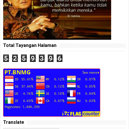
Total Tayangan Halaman
5
2
5
9
3
9
6
Translate