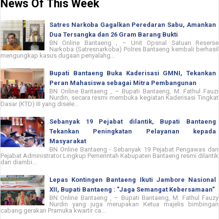
News Of This Week
Satres Narkoba Gagalkan Peredaran Sabu, Amankan
Dua Tersangka dan 26 Gram Barang Bukti
BN Online Bantaeng , – Unit Opsnal Satuan Reserse
Narkoba (Satresnarkoba) Polres Bantaeng kembali berhasil
mengungkap kasus dugaan penyalahg...
Bupati Bantaeng Buka Kaderisasi GMNI, Tekankan
Peran Mahasiswa sebagai Mitra Pembangunan
BN Online Bantaeng , – Bupati Bantaeng, M. Fathul Fauzi
Nurdin, secara resmi membuka kegiatan Kaderisasi Tingkat
Dasar (KTD) III yang disele...
Sebanyak 19 Pejabat dilantik, Bupati Bantaeng
Tekankan Peningkatan Pelayanan kepada
Masyarakat
BN Online Bantaeng - Sebanyak 19 Pejabat Pengawas dan
Pejabat Administrator Lingkup Pemerintah Kabupaten Bantaeng resmi dilantik
dan diambi...
Lepas Kontingen Bantaeng Ikuti Jambore Nasional
XII, Bupati Bantaeng : "Jaga Semangat Kebersamaan"
BN Online Bantaeng , – Bupati Bantaeng, M. Fathul Fauzy
Nurdin yang juga merupakan Ketua majelis bimbingan
cabang gerakan Pramuka kwartir ca...