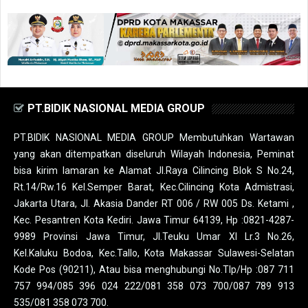
PT.BIDIK NASIONAL MEDIA GROUP
PT.BIDIK NASIONAL MEDIA GROUP Membutuhkan Wartawan
yang akan ditempatkan diseluruh Wilayah Indonesia, Peminat
bisa kirim lamaran ke Alamat Jl.Raya Cilincing Blok S No.24,
Rt.14/Rw.16 Kel.Semper Barat, Kec.Cilincing Kota Admistrasi,
Jakarta Utara, Jl. Akasia Dander RT 006 / RW 005 Ds. Ketami ,
Kec. Pesantren Kota Kediri. Jawa Timur 64139, Hp :0821-4287-
9989 Provinsi Jawa Timur, Jl.Teuku Umar XI Lr.3 No.26,
Kel.Kaluku Bodoa, Kec.Tallo, Kota Makassar Sulawesi-Selatan
Kode Pos (90211), Atau bisa menghubungi No.Tlp/Hp :087 711
757 994/085 396 024 222/081 358 073 700/087 789 913
535/081 358 073 700.