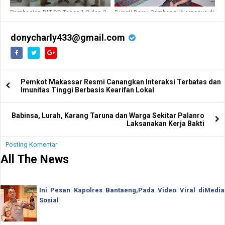
Pembagian BLT-DD Tahap,1,2 dan 3
Bupati Barru Sambangi Warganya di
di Desa Siawung Barru Tetap Sama
Desa Galung
249 KPM
donycharly433@gmail.com
Pemkot Makassar Resmi Canangkan Interaksi Terbatas dan
Imunitas Tinggi Berbasis Kearifan Lokal
Babinsa, Lurah, Karang Taruna dan Warga Sekitar Palanro
Laksanakan Kerja Bakti
Posting Komentar
All The News
Ini Pesan Kapolres Bantaeng,Pada Video Viral diMedia
Sosial