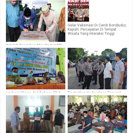
Gelar Vaksinasi Di Candi Borobudur,
Kapolri: Percepatan Di Tempat
Wisata Yang Interaksi Tinggi
Setelah Resmikan Mini Market DDI
Mangkoso, Bupati Barru Ikuti Haul
Ke-30 AG H. M. Amri Said
Lindungi Warga dari Bahaya Obat
Tingkatkan Kedisiplinan Personil,
Palsu, Hasnah Syam Lakukan ini
Kabid Propam Polda Sulsel Gelar
Bersama BBPOM
Gaktiplin di Polres Barru