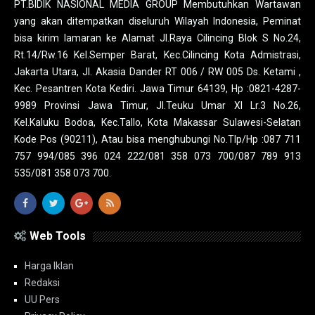
PT.BIDIK NASIONAL MEDIA GROUP Membutuhkan Wartawan
yang akan ditempatkan diseluruh Wilayah Indonesia, Peminat
bisa kirim lamaran ke Alamat Jl.Raya Cilincing Blok S No.24,
Rt.14/Rw.16 Kel.Semper Barat, Kec.Cilincing Kota Admistrasi,
Jakarta Utara, Jl. Akasia Dander RT 006 / RW 005 Ds. Ketami ,
Kec. Pesantren Kota Kediri. Jawa Timur 64139, Hp :0821-4287-
9989 Provinsi Jawa Timur, Jl.Teuku Umar XI Lr.3 No.26,
Kel.Kaluku Bodoa, Kec.Tallo, Kota Makassar Sulawesi-Selatan
Kode Pos (90211), Atau bisa menghubungi No.Tlp/Hp :087 711
757 994/085 396 024 222/081 358 073 700/087 789 913
535/081 358 073 700.
Web Tools
Harga Iklan
Redaksi
UU Pers