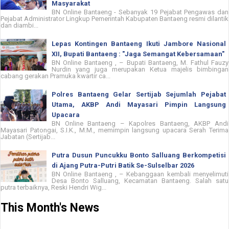
Masyarakat
BN Online Bantaeng - Sebanyak 19 Pejabat Pengawas dan
Pejabat Administrator Lingkup Pemerintah Kabupaten Bantaeng resmi dilantik
dan diambi...
Lepas Kontingen Bantaeng Ikuti Jambore Nasional
XII, Bupati Bantaeng : "Jaga Semangat Kebersamaan"
BN Online Bantaeng , – Bupati Bantaeng, M. Fathul Fauzy
Nurdin yang juga merupakan Ketua majelis bimbingan
cabang gerakan Pramuka kwartir ca...
Polres Bantaeng Gelar Sertijab Sejumlah Pejabat
Utama, AKBP Andi Mayasari Pimpin Langsung
Upacara
BN Online Bantaeng – Kapolres Bantaeng, AKBP Andi
Mayasari Patongai, S.I.K., M.M., memimpin langsung upacara Serah Terima
Jabatan (Sertijab...
Putra Dusun Puncukku Bonto Salluang Berkompetisi
di Ajang Putra-Putri Batik Se-Sulselbar 2026
BN Online Bantaeng , – Kebanggaan kembali menyelimuti
Desa Bonto Salluang, Kecamatan Bantaeng. Salah satu
putra terbaiknya, Reski Hendri Wig...
This Month's News