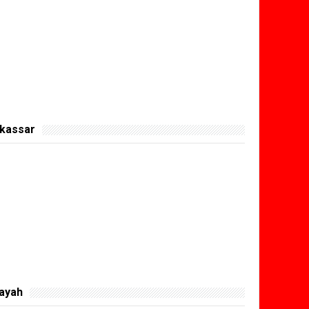
kassar
layah