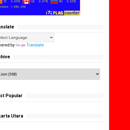
anslate
ered by
Translate
chive
st Popular
arta Utara