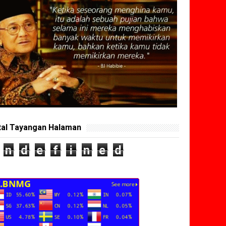
tal Tayangan Halaman
n
d
e
f
i
n
e
d