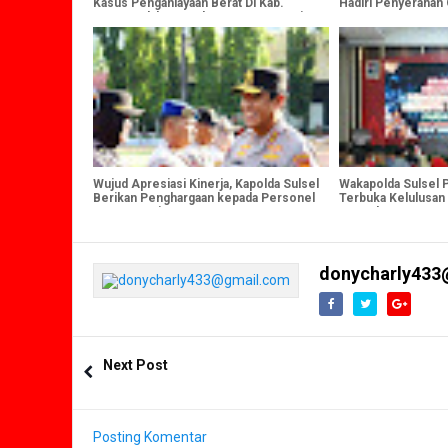
Kasus Penganiayaan Berat Di Kab.
Hadiri Penyerahan
Gowa, Pelaku Gunakan Senapan Angin
Wujud Apresiasi Kinerja, Kapolda Sulsel
Wakapolda Sulsel 
Berikan Penghargaan kepada Personel
Terbuka Kelulusan
Berprestasi
Terpadu Anggota Po
Polda Sulsel
donycharly433
Next Post
Posting Komentar