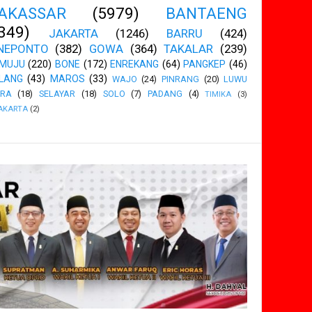
AKASSAR
(5979)
BANTAENG
349)
JAKARTA
(1246)
BARRU
(424)
NEPONTO
(382)
GOWA
(364)
TAKALAR
(239)
MUJU
(220)
BONE
(172)
ENREKANG
(64)
PANGKEP
(46)
LANG
(43)
MAROS
(33)
WAJO
(24)
PINRANG
(20)
LUWU
ARA
(18)
SELAYAR
(18)
SOLO
(7)
PADANG
(4)
TIMIKA
(3)
AKARTA
(2)