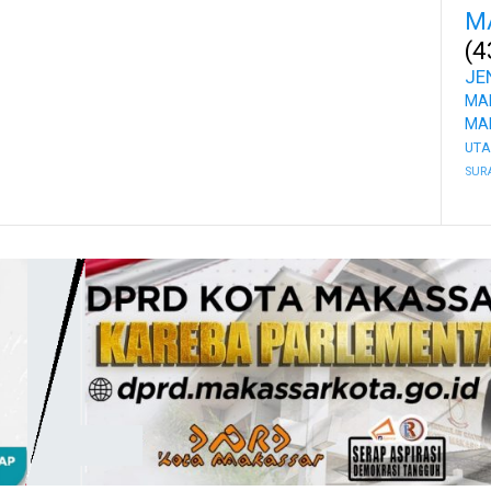
M
(4
JE
MA
MA
UT
SUR