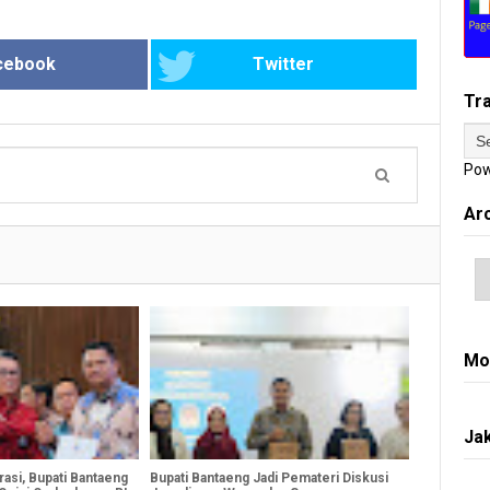
cebook
Twitter
Tr
Pow
Ar
Mo
Jak
asi, Bupati Bantaeng
Bupati Bantaeng Jadi Pemateri Diskusi