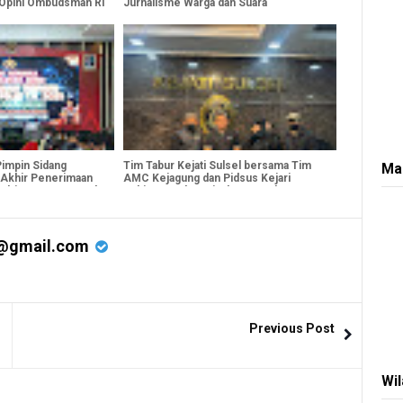
 Opini Ombudsman RI
Jurnalisme Warga dan Suara
Perempuan
Pimpin Sidang
Tim Tabur Kejati Sulsel bersama Tim
Ma
 Akhir Penerimaan
AMC Kejagung dan Pidsus Kejari
lri T.A. 2025 Panda
Nabire Tangkap Direktur PT Planet
Beckam An. Muh Nasri, Narapidana
Tindak Pidana Korupsi Pembangunan
Bendung
@gmail.com
Previous Post
Wi