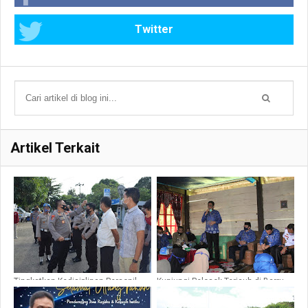
Twitter
Artikel Terkait
Tingkatkan Kedisiplinan Personil,
Kunjungi Pelosok Terjauh di Barru,
Kabid Propam Polda Sulsel Gelar
Suardi Saleh Syukuran Panen
Gaktiplin di Polres Barru
Bersama Warga