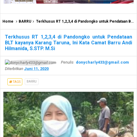
Home
BARRU
Terkhusus RT 1,2,3,4 di Pandongko untuk Pendataan BLT kayanya Karang Taruna, Ini Kata Camat Barru Andi Hilmanida, S.STP. M.Si
Terkhusus RT 1,2,3,4 di Pandongko untuk Pendataan
BLT kayanya Karang Taruna, Ini Kata Camat Barru Andi
Hilmanida, S.STP. M.Si
Penulis
donycharly433@gmail.com
Diterbitkan
Juni 11, 2020
BARRU
TAGS