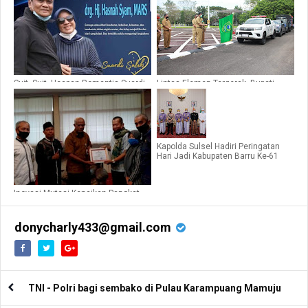
Suit..Suit, Ucapan Romantis Suardi
Lintas Elemen Tergerak, Bupati
Saleh di Hari Ulang Tahun Istrinya
Barru Kembali Lepas Bantuan untuk
ke 61
Banjir Masamba
Kapolda Sulsel Hadiri Peringatan
Hari Jadi Kabupaten Barru Ke-61
Inovasi Mutasi Kenaikan Pangkat,
Pemkab Barru Tercepat di Sulsel
donycharly433@gmail.com
TNI - Polri bagi sembako di Pulau Karampuang Mamuju