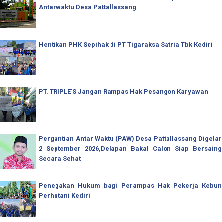
Antarwaktu Desa Pattallassang
Hentikan PHK Sepihak di PT Tigaraksa Satria Tbk Kediri
PT. TRIPLE'S Jangan Rampas Hak Pesangon Karyawan
Pergantian Antar Waktu (PAW) Desa Pattallassang Digelar
2 September 2026,Delapan Bakal Calon Siap Bersaing
Secara Sehat
Penegakan Hukum bagi Perampas Hak Pekerja Kebun
Perhutani Kediri