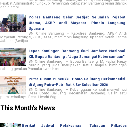
Pejabat Administrator Lingkup Pemerintah Kabupaten Bantaeng resmi dilantik
dan diambi...
Polres Bantaeng Gelar Sertijab Sejumlah Pejabat
Utama, AKBP Andi Mayasari Pimpin Langsung
Upacara
BN Online Bantaeng – Kapolres Bantaeng, AKBP Andi
Mayasari Patongai, S.I.K., M.M., memimpin langsung upacara Serah Terima
Jabatan (Sertijab...
Lepas Kontingen Bantaeng Ikuti Jambore Nasional
XII, Bupati Bantaeng : "Jaga Semangat Kebersamaan"
BN Online Bantaeng , – Bupati Bantaeng, M. Fathul Fauzy
Nurdin yang juga merupakan Ketua majelis bimbingan
cabang gerakan Pramuka kwartir ca...
Putra Dusun Puncukku Bonto Salluang Berkompetisi
di Ajang Putra-Putri Batik Se-Sulselbar 2026
BN Online Bantaeng , – Kebanggaan kembali menyelimuti
Desa Bonto Salluang, Kecamatan Bantaeng. Salah satu
putra terbaiknya, Reski Hendri Wig...
This Month's News
Berikut Jadwal Pelaksanaan Tahapan Pilkades