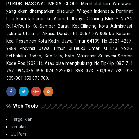
PT.BIDIK NASIONAL MEDIA GROUP Membutuhkan Wartawan
yang akan ditempatkan diseluruh Wilayah Indonesia, Peminat
bisa kirim lamaran ke Alamat Jl.Raya Cilincing Blok S No.24,
Rt.14/Rw.16 Kel.Semper Barat, Kec.Cilincing Kota Admistrasi,
Jakarta Utara, Jl. Akasia Dander RT 006 / RW 005 Ds. Ketami ,
Kec. Pesantren Kota Kediri. Jawa Timur 64139, Hp :0821-4287-
9989 Provinsi Jawa Timur, Jl.Teuku Umar XI Lr.3 No.26,
Kel.Kaluku Bodoa, Kec.Tallo, Kota Makassar Sulawesi-Selatan
Kode Pos (90211), Atau bisa menghubungi No.Tlp/Hp :087 711
757 994/085 396 024 222/081 358 073 700/087 789 913
535/081 358 073 700.
Web Tools
Harga Iklan
Redaksi
UU Pers