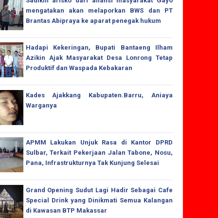
Sadikin arisko dari aliansi masyarakat Gayo
mengatakan akan melaporkan BWS dan PT
Brantas Abipraya ke aparat penegak hukum
Hadapi Kekeringan, Bupati Bantaeng Ilham
Azikin Ajak Masyarakat Desa Lonrong Tetap
Produktif dan Waspada Kebakaran
Kades Ajakkang Kabupaten.Barru, Aniaya
Warganya
APMM Lakukan Unjuk Rasa di Kantor DPRD
Sulbar, Terkait Pekerjaan Jalan Tabone, Nosu,
Pana, Infrastrukturnya Tak Kunjung Selesai
Grand Opening Sudut Lagi Hadir Sebagai Cafe
Special Drink yang Dinikmati Semua Kalangan
di Kawasan BTP Makassar