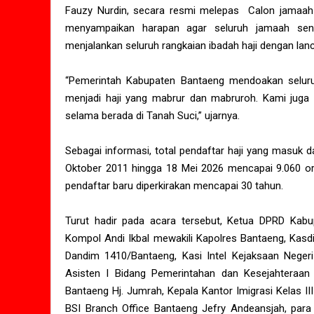
Fauzy Nurdin, secara resmi melepas Calon jamaah
menyampaikan harapan agar seluruh jamaah sen
menjalankan seluruh rangkaian ibadah haji dengan lan
“Pemerintah Kabupaten Bantaeng mendoakan seluruh
menjadi haji yang mabrur dan mabruroh. Kami juga
selama berada di Tanah Suci,” ujarnya.
Sebagai informasi, total pendaftar haji yang masuk d
Oktober 2011 hingga 18 Mei 2026 mencapai 9.060 or
pendaftar baru diperkirakan mencapai 30 tahun.
Turut hadir pada acara tersebut, Ketua DPRD Kab
Kompol Andi Ikbal mewakili Kapolres Bantaeng, Kas
Dandim 1410/Bantaeng, Kasi Intel Kejaksaan Neger
Asisten I Bidang Pemerintahan dan Kesejahteraan
Bantaeng Hj. Jumrah, Kepala Kantor Imigrasi Kelas I
BSI Branch Office Bantaeng Jefry Andeansjah, par