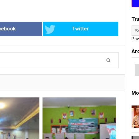
Tr
cebook
Twitter
Pow
Ar
Mo