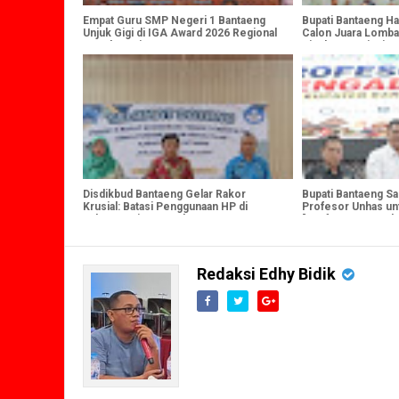
Empat Guru SMP Negeri 1 Bantaeng
Bupati Bantaeng H
Unjuk Gigi di IGA Award 2026 Regional
Calon Juara Lomba
IV Sulawesi
Tingkat Provinsi S
Disdikbud Bantaeng Gelar Rakor
Bupati Bantaeng S
Krusial: Batasi Penggunaan HP di
Profesor Unhas un
Kalangan Siswa SD dan SMP
"Profesor Mengab
Redaksi Edhy Bidik