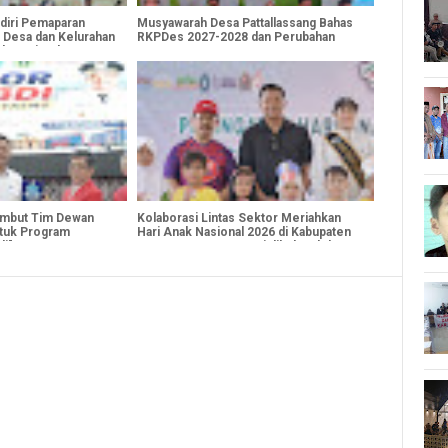
adiri Pemaparan
Musyawarah Desa Pattallassang Bahas
 Desa dan Kelurahan
RKPDes 2027-2028 dan Perubahan
ulawesi Selatan 2026
APBDes 2026
ambut Tim Dewan
Kolaborasi Lintas Sektor Meriahkan
tuk Program
Hari Anak Nasional 2026 di Kabupaten
di"
Bantaeng, serta Resmi dibuka oleh
Bupati Bantaeng bersama Bunda Forum
Anak Children Car Free Day dan Market
Day.