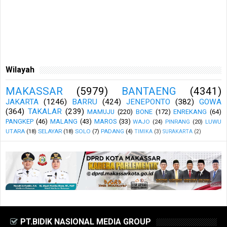
Wilayah
MAKASSAR
(5979)
BANTAENG
(4341)
JAKARTA
(1246)
BARRU
(424)
JENEPONTO
(382)
GOWA
(364)
TAKALAR
(239)
MAMUJU
(220)
BONE
(172)
ENREKANG
(64)
PANGKEP
(46)
MALANG
(43)
MAROS
(33)
WAJO
(24)
PINRANG
(20)
LUWU
UTARA
(18)
SELAYAR
(18)
SOLO
(7)
PADANG
(4)
TIMIKA
(3)
SURAKARTA
(2)
PT.BIDIK NASIONAL MEDIA GROUP