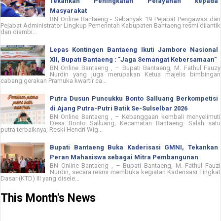
Tekankan Peningkatan Pelayanan kepada
Masyarakat
BN Online Bantaeng - Sebanyak 19 Pejabat Pengawas dan
Pejabat Administrator Lingkup Pemerintah Kabupaten Bantaeng resmi dilantik
dan diambi...
Lepas Kontingen Bantaeng Ikuti Jambore Nasional
XII, Bupati Bantaeng : "Jaga Semangat Kebersamaan"
BN Online Bantaeng , – Bupati Bantaeng, M. Fathul Fauzy
Nurdin yang juga merupakan Ketua majelis bimbingan
cabang gerakan Pramuka kwartir ca...
Putra Dusun Puncukku Bonto Salluang Berkompetisi
di Ajang Putra-Putri Batik Se-Sulselbar 2026
BN Online Bantaeng , – Kebanggaan kembali menyelimuti
Desa Bonto Salluang, Kecamatan Bantaeng. Salah satu
putra terbaiknya, Reski Hendri Wig...
Bupati Bantaeng Buka Kaderisasi GMNI, Tekankan
Peran Mahasiswa sebagai Mitra Pembangunan
BN Online Bantaeng , – Bupati Bantaeng, M. Fathul Fauzi
Nurdin, secara resmi membuka kegiatan Kaderisasi Tingkat
Dasar (KTD) III yang disele...
This Month's News