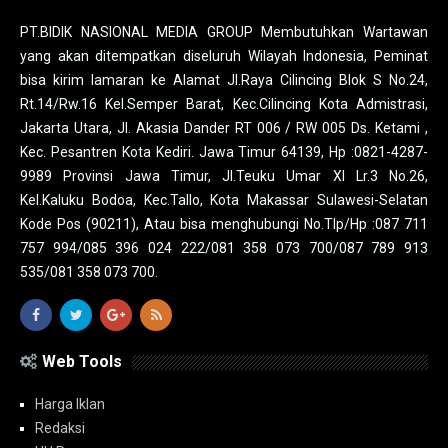
PT.BIDIK NASIONAL MEDIA GROUP Membutuhkan Wartawan
yang akan ditempatkan diseluruh Wilayah Indonesia, Peminat
bisa kirim lamaran ke Alamat Jl.Raya Cilincing Blok S No.24,
Rt.14/Rw.16 Kel.Semper Barat, Kec.Cilincing Kota Admistrasi,
Jakarta Utara, Jl. Akasia Dander RT 006 / RW 005 Ds. Ketami ,
Kec. Pesantren Kota Kediri. Jawa Timur 64139, Hp :0821-4287-
9989 Provinsi Jawa Timur, Jl.Teuku Umar XI Lr.3 No.26,
Kel.Kaluku Bodoa, Kec.Tallo, Kota Makassar Sulawesi-Selatan
Kode Pos (90211), Atau bisa menghubungi No.Tlp/Hp :087 711
757 994/085 396 024 222/081 358 073 700/087 789 913
535/081 358 073 700.
Web Tools
Harga Iklan
Redaksi