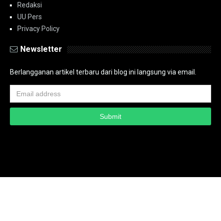
Redaksi
UU Pers
Privacy Policy
Newsletter
Berlangganan artikel terbaru dari blog ini langsung via email.
Copyright ©
2026
PT.Bidik Nasional Media Group
PT.Bidik Nasional
Media Group
Seputar
| Distributed By
www.bidiknasional.co.id
Powered by
Media
Siber