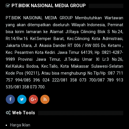
PT.BIDIK NASIONAL MEDIA GROUP
PT.BIDIK NASIONAL MEDIA GROUP Membutuhkan Wartawan
yang akan ditempatkan diseluruh Wilayah Indonesia, Peminat
bisa kirim lamaran ke Alamat Jl.Raya Cilincing Blok S No.24,
Rt.14/Rw.16 Kel.Semper Barat, Kec.Cilincing Kota Admistrasi,
Jakarta Utara, Jl. Akasia Dander RT 006 / RW 005 Ds. Ketami ,
Kec. Pesantren Kota Kediri. Jawa Timur 64139, Hp :0821-4287-
9989 Provinsi Jawa Timur, Jl.Teuku Umar XI Lr.3 No.26,
Kel.Kaluku Bodoa, Kec.Tallo, Kota Makassar Sulawesi-Selatan
Kode Pos (90211), Atau bisa menghubungi No.Tlp/Hp :087 711
757 994/085 396 024 222/081 358 073 700/087 789 913
535/081 358 073 700.
Web Tools
Harga Iklan