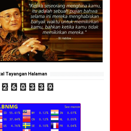
tal Tayangan Halaman
2
6
0
3
3
9