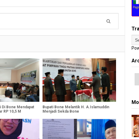
Tr
Pow
Ar
Mo
si Di Bone Mendapat
Bupati Bone Melantik H. A.Islamuddin
ar RP 10,5 M
Menjadi Sekda Bone