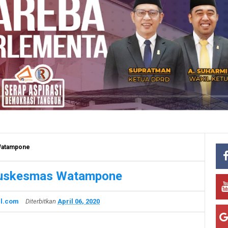
 Watampone
 Puskesmas Watampone
l.com
Diterbitkan
April 06, 2020