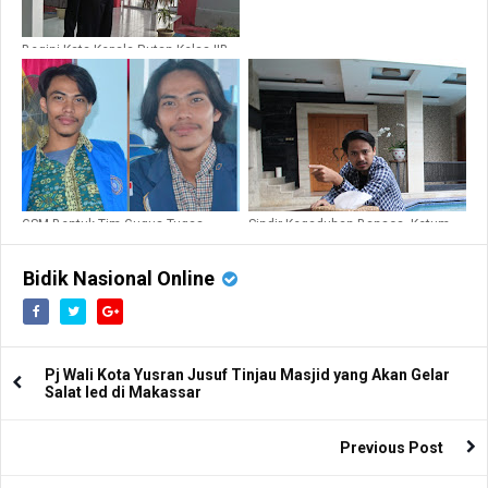
Begini Kata Kepala Rutan Kelas IIB
Sinjai Dalam Apel Perdana
GSM Bentuk Tim Gugus Tugas
Sindir Kegaduhan Bansos, Ketum
Kawal Anggaran Covid-19 di Sinjai
GSM Minta APH Audit Dinas Sosial
Kabupaten Sinjai
Bidik Nasional Online
Pj Wali Kota Yusran Jusuf Tinjau Masjid yang Akan Gelar
Salat Ied di Makassar
Previous Post