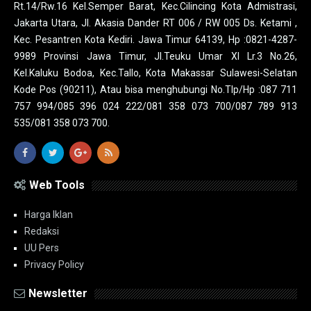
Rt.14/Rw.16 Kel.Semper Barat, Kec.Cilincing Kota Admistrasi,
Jakarta Utara, Jl. Akasia Dander RT 006 / RW 005 Ds. Ketami ,
Kec. Pesantren Kota Kediri. Jawa Timur 64139, Hp :0821-4287-
9989 Provinsi Jawa Timur, Jl.Teuku Umar XI Lr.3 No.26,
Kel.Kaluku Bodoa, Kec.Tallo, Kota Makassar Sulawesi-Selatan
Kode Pos (90211), Atau bisa menghubungi No.Tlp/Hp :087 711
757 994/085 396 024 222/081 358 073 700/087 789 913
535/081 358 073 700.
Web Tools
Harga Iklan
Redaksi
UU Pers
Privacy Policy
Newsletter