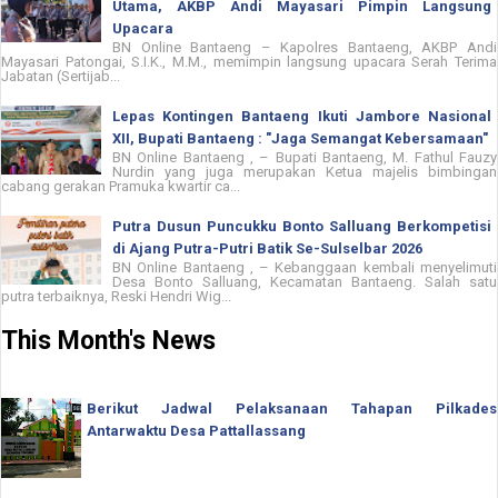
Utama, AKBP Andi Mayasari Pimpin Langsung
Upacara
BN Online Bantaeng – Kapolres Bantaeng, AKBP Andi
Mayasari Patongai, S.I.K., M.M., memimpin langsung upacara Serah Terima
Jabatan (Sertijab...
Lepas Kontingen Bantaeng Ikuti Jambore Nasional
XII, Bupati Bantaeng : "Jaga Semangat Kebersamaan"
BN Online Bantaeng , – Bupati Bantaeng, M. Fathul Fauzy
Nurdin yang juga merupakan Ketua majelis bimbingan
cabang gerakan Pramuka kwartir ca...
Putra Dusun Puncukku Bonto Salluang Berkompetisi
di Ajang Putra-Putri Batik Se-Sulselbar 2026
BN Online Bantaeng , – Kebanggaan kembali menyelimuti
Desa Bonto Salluang, Kecamatan Bantaeng. Salah satu
putra terbaiknya, Reski Hendri Wig...
This Month's News
Berikut Jadwal Pelaksanaan Tahapan Pilkades
Antarwaktu Desa Pattallassang