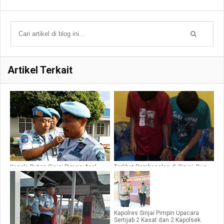
Artikel Terkait
Kepala Rutan Sinjai,Pimpin Apel
Terlibat Pembegalan di Sinjai, Dua
Siaga Dan Penyematan Pita Merah
Remaja di Amankan Polisi
Putih Dalam Rangka Pelaksanaan
Hari Libur
Kapolres Sinjai Pimpin Upacara
Sertijab 2 Kasat dan 2 Kapolsek.