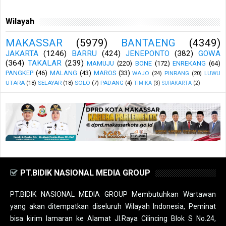
Wilayah
MAKASSAR
(5979)
BANTAENG
(4349)
JAKARTA
(1246)
BARRU
(424)
JENEPONTO
(382)
GOWA
(364)
TAKALAR
(239)
MAMUJU
(220)
BONE
(172)
ENREKANG
(64)
PANGKEP
(46)
MALANG
(43)
MAROS
(33)
WAJO
(24)
PINRANG
(20)
LUWU
UTARA
(18)
SELAYAR
(18)
SOLO
(7)
PADANG
(4)
TIMIKA
(3)
SURAKARTA
(2)
PT.BIDIK NASIONAL MEDIA GROUP
PT.BIDIK NASIONAL MEDIA GROUP Membutuhkan Wartawan
yang akan ditempatkan diseluruh Wilayah Indonesia, Peminat
bisa kirim lamaran ke Alamat Jl.Raya Cilincing Blok S No.24,