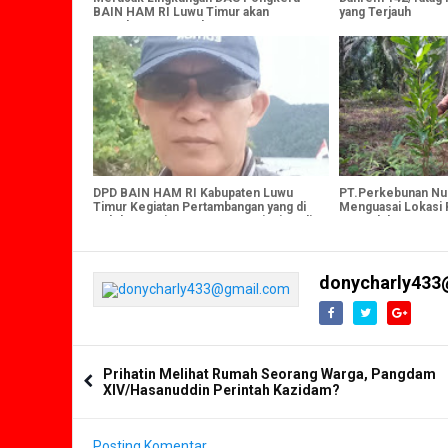
BAIN HAM RI Luwu Timur akan
yang Terjauh
Laporkan PT. CLM ke APH
DPD BAIN HAM RI Kabupaten Luwu
PT.Perkebunan Nus
Timur Kegiatan Pertambangan yang di
Menguasai Lokasi
Kelola PT.Prima Utama Lestari minta di
Mantadulu Kec.An
hentikan
Luwu Timur
donycharly433
Prihatin Melihat Rumah Seorang Warga, Pangdam
XIV/Hasanuddin Perintah Kazidam?
Posting Komentar