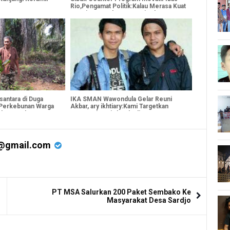
Rio,Pengamat Politik:Kalau Merasa Kuat
Mestinya Petahana Berani Adu Gagasan
antara di Duga
IKA SMAN Wawondula Gelar Reuni
 Perkebunan Warga
Akbar, ary ikhtiary:Kami Targetkan
gkona.Kabupaten
2000an alumni akan hadir
@gmail.com
PT MSA Salurkan 200 Paket Sembako Ke
Masyarakat Desa Sardjo