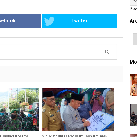
Pow
cebook
Twitter
Ar
Mo
Kunjungi Koramil
Sibuk Counter Program Inovatif Ibas-