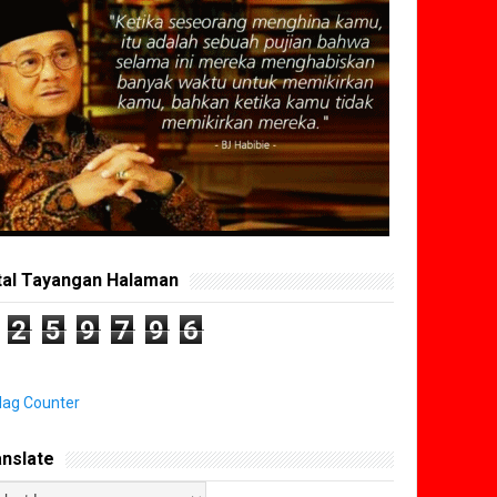
tal Tayangan Halaman
2
5
9
7
9
6
anslate