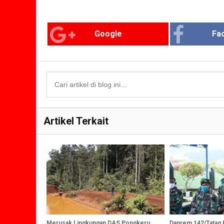
Google
Fa
Artikel Terkait
Merusak Lingkungan DAS Pongkeru
Danrem 142/Tatag 