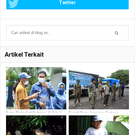
Twitter
Artikel Terkait
Barru Peringkat Pertama di Sulsel
Bupati Barru bersama Baznas
Indeks Membangun Desa, 23 se-
Lepas Bantuan untuk Banjir
Indonesia
Masamba