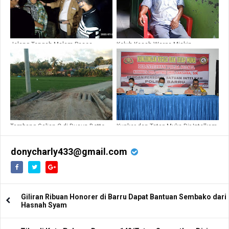
Jelang Tengah Malam Pasca
Keluh Kesah Warga Miskin
Kebakaran Palanro, Sekda Barru
Penerima BLT-APBD di Kelurahan
Turun di Lokasi Kebakaran Palanro
Coppo Barru
Tambang Galian C di Dusun Botto-
Kunker dan Tatap Muka Dir Intelkam
botto Desa Lompo Tengah Ilegal,
Polda Sul-Sel Bersama Personil
Ucap Kadis DPM-PTSP-TK Barru
Satuan Intelkam Polres Barru
donycharly433@gmail.com
Giliran Ribuan Honorer di Barru Dapat Bantuan Sembako dari
Hasnah Syam