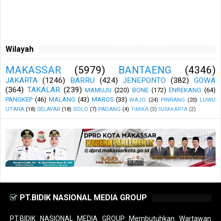
Wilayah
MAKASSAR
(5979)
BANTAENG
(4346)
JAKARTA
(1246)
BARRU
(424)
JENEPONTO
(382)
GOWA
(364)
TAKALAR
(239)
MAMUJU
(220)
BONE
(172)
ENREKANG
(64)
PANGKEP
(46)
MALANG
(43)
MAROS
(33)
WAJO
(24)
PINRANG
(20)
LUWU
UTARA
(18)
SELAYAR
(18)
SOLO
(7)
PADANG
(4)
TIMIKA
(3)
SURAKARTA
(2)
PT.BIDIK NASIONAL MEDIA GROUP
PT.BIDIK NASIONAL MEDIA GROUP Membutuhkan Wartawan