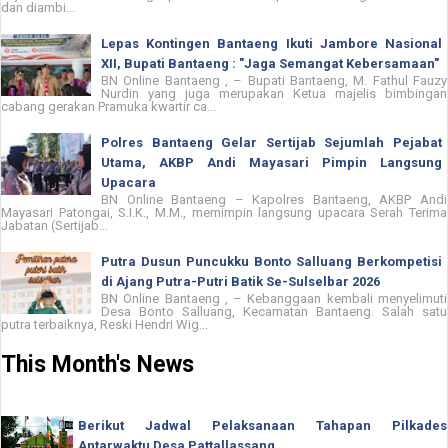
dan diambi...
Lepas Kontingen Bantaeng Ikuti Jambore Nasional
XII, Bupati Bantaeng : "Jaga Semangat Kebersamaan"
BN Online Bantaeng , – Bupati Bantaeng, M. Fathul Fauzy
Nurdin yang juga merupakan Ketua majelis bimbingan
cabang gerakan Pramuka kwartir ca...
Polres Bantaeng Gelar Sertijab Sejumlah Pejabat
Utama, AKBP Andi Mayasari Pimpin Langsung
Upacara
BN Online Bantaeng – Kapolres Bantaeng, AKBP Andi
Mayasari Patongai, S.I.K., M.M., memimpin langsung upacara Serah Terima
Jabatan (Sertijab...
Putra Dusun Puncukku Bonto Salluang Berkompetisi
di Ajang Putra-Putri Batik Se-Sulselbar 2026
BN Online Bantaeng , – Kebanggaan kembali menyelimuti
Desa Bonto Salluang, Kecamatan Bantaeng. Salah satu
putra terbaiknya, Reski Hendri Wig...
This Month's News
Berikut Jadwal Pelaksanaan Tahapan Pilkades
Antarwaktu Desa Pattallassang