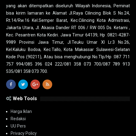
yang akan ditempatkan diseluruh Wilayah Indonesia, Peminat
bisa kirim lamaran ke Alamat Jl.Raya Cilincing Blok S No.24,
Rt.14/Rw.16 Kel.Semper Barat, Kec.Cilincing Kota Admistrasi,
Jakarta Utara, Jl. Akasia Dander RT 006 / RW 005 Ds. Ketami ,
Kec. Pesantren Kota Kediri. Jawa Timur 64139, Hp :0821-4287-
9989 Provinsi Jawa Timur, Jl.Teuku Umar XI Lr.3 No.26,
Kel.Kaluku Bodoa, Kec.Tallo, Kota Makassar Sulawesi-Selatan
Kode Pos (90211), Atau bisa menghubungi No.Tlp/Hp :087 711
757 994/085 396 024 222/081 358 073 700/087 789 913
535/081 358 073 700.
Web Tools
Harga Iklan
Redaksi
UU Pers
Privacy Policy