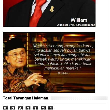
Total Tayangan Halaman
5
2
6
2
1
3
1