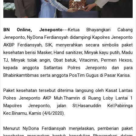
BN Online, Jeneponto
---Ketua Bhayangkari Cabang
Jeneponto, Ny.Dona Ferdiansyah didampingi Kapolres Jeneponto
AKBP Ferdiansyah, SIK, menyerahkan secara simbolis paket
kesehatan berisi Masker, Hand sanitizer, Minyak kayu putih, Madu
TJ, Minyak tolak angin, Obat batuk, Vitacimin, Permen Hexos,
kepada anggota Satlantas Polres Jeneponto dan para
Bhabinkamtibmas serta anggota PosTim Gugus di Pasar Karisa.
Paket kesehatan tersebut diterima langsung oleh Kasat Lantas
Polres Jeneponto AKP Muh.Thamrin di Ruang Loby Lantai 1
Mapolres Jeneponto, jalan St.Hasanuddin Kel.Pabiringa
Kec.Binamu, Kamis (4/6/2020).
Menurut Ny.Dona Ferdiansyah menjelaskan, pemberian paket
kesehatan merupakan bentuk kepedulian Bhayangkari dalam