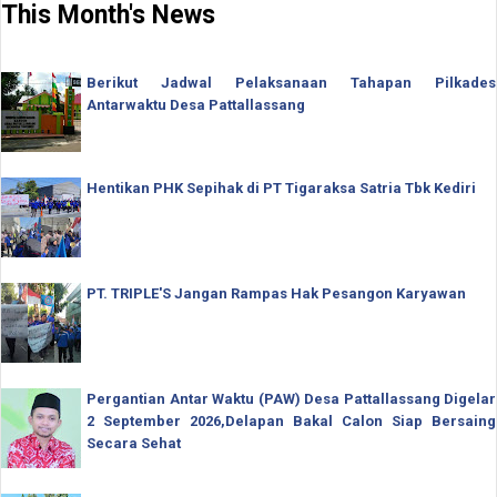
This Month's News
Berikut Jadwal Pelaksanaan Tahapan Pilkades
Antarwaktu Desa Pattallassang
Hentikan PHK Sepihak di PT Tigaraksa Satria Tbk Kediri
PT. TRIPLE'S Jangan Rampas Hak Pesangon Karyawan
Pergantian Antar Waktu (PAW) Desa Pattallassang Digelar
2 September 2026,Delapan Bakal Calon Siap Bersaing
Secara Sehat