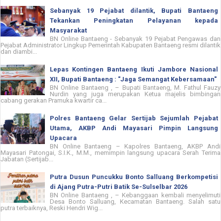
Sebanyak 19 Pejabat dilantik, Bupati Bantaeng
Tekankan Peningkatan Pelayanan kepada
Masyarakat
BN Online Bantaeng - Sebanyak 19 Pejabat Pengawas dan
Pejabat Administrator Lingkup Pemerintah Kabupaten Bantaeng resmi dilantik
dan diambi...
Lepas Kontingen Bantaeng Ikuti Jambore Nasional
XII, Bupati Bantaeng : "Jaga Semangat Kebersamaan"
BN Online Bantaeng , – Bupati Bantaeng, M. Fathul Fauzy
Nurdin yang juga merupakan Ketua majelis bimbingan
cabang gerakan Pramuka kwartir ca...
Polres Bantaeng Gelar Sertijab Sejumlah Pejabat
Utama, AKBP Andi Mayasari Pimpin Langsung
Upacara
BN Online Bantaeng – Kapolres Bantaeng, AKBP Andi
Mayasari Patongai, S.I.K., M.M., memimpin langsung upacara Serah Terima
Jabatan (Sertijab...
Putra Dusun Puncukku Bonto Salluang Berkompetisi
di Ajang Putra-Putri Batik Se-Sulselbar 2026
BN Online Bantaeng , – Kebanggaan kembali menyelimuti
Desa Bonto Salluang, Kecamatan Bantaeng. Salah satu
putra terbaiknya, Reski Hendri Wig...