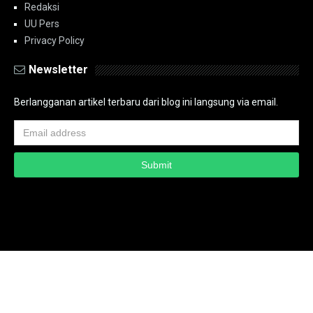
Redaksi
UU Pers
Privacy Policy
Newsletter
Berlangganan artikel terbaru dari blog ini langsung via email.
Copyright ©
2026
PT.Bidik Nasional Media Group
PT.Bidik Nasional
Media Group
Seputar
| Distributed By
www.bidiknasional.co.id
Powered by
Media
Siber