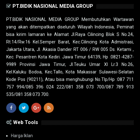
PT.BIDIK NASIONAL MEDIA GROUP
PT.BIDIK NASIONAL MEDIA GROUP Membutuhkan Wartawan
yang akan ditempatkan diseluruh Wilayah Indonesia, Peminat
bisa kirim lamaran ke Alamat Jl.Raya Cilincing Blok S No.24,
Rt.14/Rw.16 Kel.Semper Barat, Kec.Cilincing Kota Admistrasi,
Jakarta Utara, Jl. Akasia Dander RT 006 / RW 005 Ds. Ketami ,
Kec. Pesantren Kota Kediri. Jawa Timur 64139, Hp :0821-4287-
9989 Provinsi Jawa Timur, Jl.Teuku Umar XI Lr.3 No.26,
Kel.Kaluku Bodoa, Kec.Tallo, Kota Makassar Sulawesi-Selatan
Kode Pos (90211), Atau bisa menghubungi No.Tlp/Hp :087 711
757 994/085 396 024 222/081 358 073 700/087 789 913
535/081 358 073 700.
Web Tools
Harga Iklan