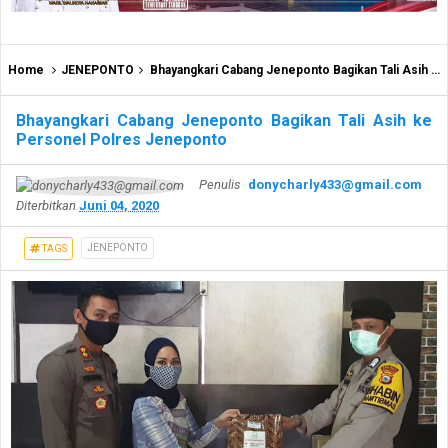
Home
JENEPONTO
Bhayangkari Cabang Jeneponto Bagikan Tali Asih ke Personel Polres Jeneponto
Bhayangkari Cabang Jeneponto Bagikan Tali Asih ke
Personel Polres Jeneponto
Penulis
donycharly433@gmail.com
Diterbitkan
Juni 04, 2020
JENEPONTO
TAGS