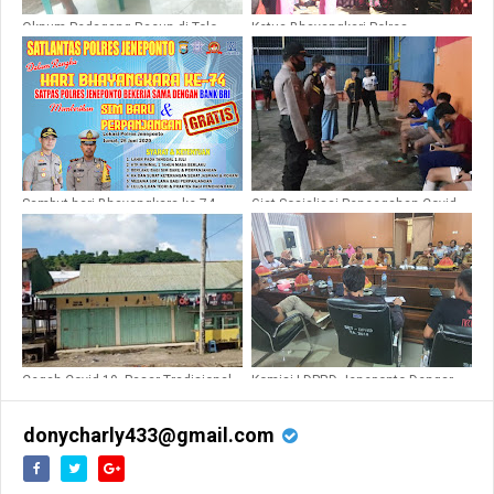
Oknum Pedagang Racun di Tolo,
Ketua Bhayangkari Polres
Jual Bibit Jagung Bersubsidi ke
Jeneponto, Serahkan Bantuan
Bone Kerjasama Asdar
Korban Banjir di Rumbia
Sambut hari Bhayangkara ke-74,
Giat Sosialissi Pencegahan Covid-
Polres Jeneponto Bagikan Sim
19 Polres Jeneponto
Gratis
Cegah Covid 19, Pasar Tradisional
Komisi I DPRD Jeneponto Dengar
Bululoe Mulai Ditutup
Pendapat Dengan Amuba Bangkala
donycharly433@gmail.com