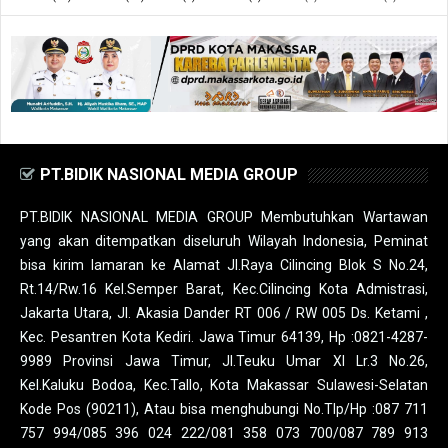
PT.BIDIK NASIONAL MEDIA GROUP
PT.BIDIK NASIONAL MEDIA GROUP Membutuhkan Wartawan
yang akan ditempatkan diseluruh Wilayah Indonesia, Peminat
bisa kirim lamaran ke Alamat Jl.Raya Cilincing Blok S No.24,
Rt.14/Rw.16 Kel.Semper Barat, Kec.Cilincing Kota Admistrasi,
Jakarta Utara, Jl. Akasia Dander RT 006 / RW 005 Ds. Ketami ,
Kec. Pesantren Kota Kediri. Jawa Timur 64139, Hp :0821-4287-
9989 Provinsi Jawa Timur, Jl.Teuku Umar XI Lr.3 No.26,
Kel.Kaluku Bodoa, Kec.Tallo, Kota Makassar Sulawesi-Selatan
Kode Pos (90211), Atau bisa menghubungi No.Tlp/Hp :087 711
757 994/085 396 024 222/081 358 073 700/087 789 913