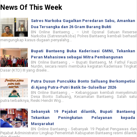
News Of This Week
Satres Narkoba Gagalkan Peredaran Sabu, Amankan
Dua Tersangka dan 26 Gram Barang Bukti
BN Online Bantaeng , – Unit Opsnal Satuan Reserse
Narkoba (Satresnarkoba) Polres Bantaeng kembali berhasil
mengungkap kasus dugaan penyalahg...
Bupati Bantaeng Buka Kaderisasi GMNI, Tekankan
Peran Mahasiswa sebagai Mitra Pembangunan
BN Online Bantaeng , – Bupati Bantaeng, M. Fathul Fauzi
Nurdin, secara resmi membuka kegiatan Kaderisasi Tingkat
Dasar (KTD) III yang disele...
Putra Dusun Puncukku Bonto Salluang Berkompetisi
di Ajang Putra-Putri Batik Se-Sulselbar 2026
BN Online Bantaeng , – Kebanggaan kembali menyelimuti
Desa Bonto Salluang, Kecamatan Bantaeng. Salah satu
putra terbaiknya, Reski Hendri Wig...
Sebanyak 19 Pejabat dilantik, Bupati Bantaeng
Tekankan Peningkatan Pelayanan kepada
Masyarakat
BN Online Bantaeng - Sebanyak 19 Pejabat Pengawas dan
Pejabat Administrator Lingkup Pemerintah Kabupaten Bantaeng resmi dilantik
dan diambi...