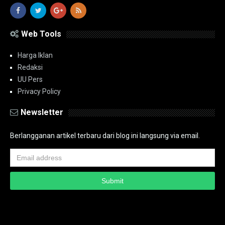
Web Tools
Harga Iklan
Redaksi
UU Pers
Privacy Policy
Newsletter
Berlangganan artikel terbaru dari blog ini langsung via email.
Copyright ©
2026
PT.Bidik Nasional Media Group
PT.Bidik Nasional
Media Group
Seputar
| Distributed By
www.bidiknasional.co.id
Powered by
Media