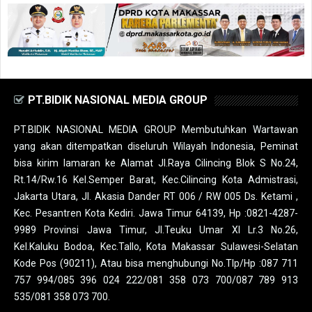
PT.BIDIK NASIONAL MEDIA GROUP
PT.BIDIK NASIONAL MEDIA GROUP Membutuhkan Wartawan
yang akan ditempatkan diseluruh Wilayah Indonesia, Peminat
bisa kirim lamaran ke Alamat Jl.Raya Cilincing Blok S No.24,
Rt.14/Rw.16 Kel.Semper Barat, Kec.Cilincing Kota Admistrasi,
Jakarta Utara, Jl. Akasia Dander RT 006 / RW 005 Ds. Ketami ,
Kec. Pesantren Kota Kediri. Jawa Timur 64139, Hp :0821-4287-
9989 Provinsi Jawa Timur, Jl.Teuku Umar XI Lr.3 No.26,
Kel.Kaluku Bodoa, Kec.Tallo, Kota Makassar Sulawesi-Selatan
Kode Pos (90211), Atau bisa menghubungi No.Tlp/Hp :087 711
757 994/085 396 024 222/081 358 073 700/087 789 913
535/081 358 073 700.