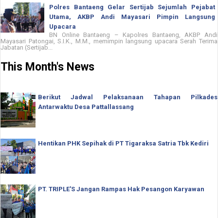
Polres Bantaeng Gelar Sertijab Sejumlah Pejabat
Utama, AKBP Andi Mayasari Pimpin Langsung
Upacara
BN Online Bantaeng – Kapolres Bantaeng, AKBP Andi
Mayasari Patongai, S.I.K., M.M., memimpin langsung upacara Serah Terima
Jabatan (Sertijab...
This Month's News
Berikut Jadwal Pelaksanaan Tahapan Pilkades
Antarwaktu Desa Pattallassang
Hentikan PHK Sepihak di PT Tigaraksa Satria Tbk Kediri
PT. TRIPLE'S Jangan Rampas Hak Pesangon Karyawan