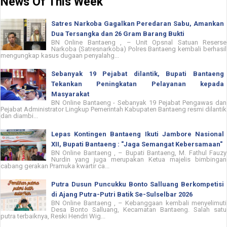
News Of This Week
Satres Narkoba Gagalkan Peredaran Sabu, Amankan
Dua Tersangka dan 26 Gram Barang Bukti
BN Online Bantaeng , – Unit Opsnal Satuan Reserse
Narkoba (Satresnarkoba) Polres Bantaeng kembali berhasil
mengungkap kasus dugaan penyalahg...
Sebanyak 19 Pejabat dilantik, Bupati Bantaeng
Tekankan Peningkatan Pelayanan kepada
Masyarakat
BN Online Bantaeng - Sebanyak 19 Pejabat Pengawas dan
Pejabat Administrator Lingkup Pemerintah Kabupaten Bantaeng resmi dilantik
dan diambi...
Lepas Kontingen Bantaeng Ikuti Jambore Nasional
XII, Bupati Bantaeng : "Jaga Semangat Kebersamaan"
BN Online Bantaeng , – Bupati Bantaeng, M. Fathul Fauzy
Nurdin yang juga merupakan Ketua majelis bimbingan
cabang gerakan Pramuka kwartir ca...
Putra Dusun Puncukku Bonto Salluang Berkompetisi
di Ajang Putra-Putri Batik Se-Sulselbar 2026
BN Online Bantaeng , – Kebanggaan kembali menyelimuti
Desa Bonto Salluang, Kecamatan Bantaeng. Salah satu
putra terbaiknya, Reski Hendri Wig...