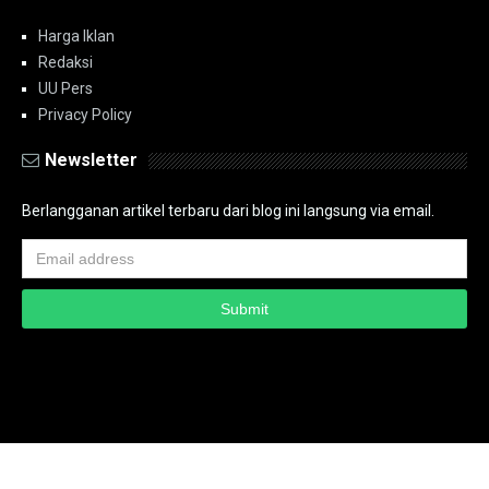
Harga Iklan
Redaksi
UU Pers
Privacy Policy
Newsletter
Berlangganan artikel terbaru dari blog ini langsung via email.
Copyright ©
2026
PT.Bidik Nasional Media Group
PT.Bidik Nasional
Media Group
Seputar
| Distributed By
www.bidiknasional.co.id
Powered by
Media
Siber