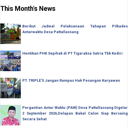
This Month's News
Berikut Jadwal Pelaksanaan Tahapan Pilkades
Antarwaktu Desa Pattallassang
Hentikan PHK Sepihak di PT Tigaraksa Satria Tbk Kediri
PT. TRIPLE'S Jangan Rampas Hak Pesangon Karyawan
Pergantian Antar Waktu (PAW) Desa Pattallassang Digelar
2 September 2026,Delapan Bakal Calon Siap Bersaing
Secara Sehat