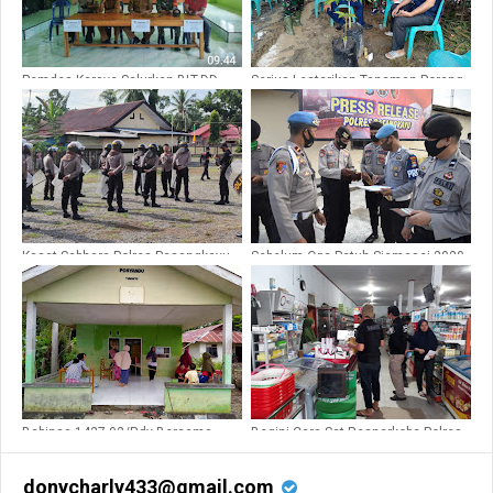
Pemdes Karave Salurkan BLT-DD
Serius Lestarikan Tanaman Porang,
Tahap IV, Ini Rinciannya
Begini Langkah Dandim 1427/Pky
Kasat Sabhara Polres Pasangkayu
Sebelum Ops Patuh Siamasei 2020,
Latih Dalmas Personil Jajaran
Polres Pasangkayu Pastikan
Polsek Sarudu
Personilnya Lengkap
Babinsa 1427-02/Rdy Bersama
Begini Cara Sat Resnarkoba Polres
Pemdes Letawa Bergptong-royong
Pasangkayu Peringati Pengedar
Tingkatkan Kebersihan
dan Penjual Kosmetik Ilegal
donycharly433@gmail.com