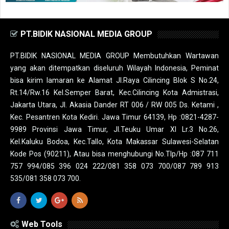
PT.BIDIK NASIONAL MEDIA GROUP
PT.BIDIK NASIONAL MEDIA GROUP Membutuhkan Wartawan
yang akan ditempatkan diseluruh Wilayah Indonesia, Peminat
bisa kirim lamaran ke Alamat Jl.Raya Cilincing Blok S No.24,
Rt.14/Rw.16 Kel.Semper Barat, Kec.Cilincing Kota Admistrasi,
Jakarta Utara, Jl. Akasia Dander RT 006 / RW 005 Ds. Ketami ,
Kec. Pesantren Kota Kediri. Jawa Timur 64139, Hp :0821-4287-
9989 Provinsi Jawa Timur, Jl.Teuku Umar XI Lr.3 No.26,
Kel.Kaluku Bodoa, Kec.Tallo, Kota Makassar Sulawesi-Selatan
Kode Pos (90211), Atau bisa menghubungi No.Tlp/Hp :087 711
757 994/085 396 024 222/081 358 073 700/087 789 913
535/081 358 073 700.
Web Tools