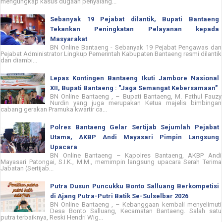
mengungkap kasus dugaan penyalahg...
Sebanyak 19 Pejabat dilantik, Bupati Bantaeng
Tekankan Peningkatan Pelayanan kepada
Masyarakat
BN Online Bantaeng - Sebanyak 19 Pejabat Pengawas dan
Pejabat Administrator Lingkup Pemerintah Kabupaten Bantaeng resmi dilantik
dan diambi...
Lepas Kontingen Bantaeng Ikuti Jambore Nasional
XII, Bupati Bantaeng : "Jaga Semangat Kebersamaan"
BN Online Bantaeng , – Bupati Bantaeng, M. Fathul Fauzy
Nurdin yang juga merupakan Ketua majelis bimbingan
cabang gerakan Pramuka kwartir ca...
Polres Bantaeng Gelar Sertijab Sejumlah Pejabat
Utama, AKBP Andi Mayasari Pimpin Langsung
Upacara
BN Online Bantaeng – Kapolres Bantaeng, AKBP Andi
Mayasari Patongai, S.I.K., M.M., memimpin langsung upacara Serah Terima
Jabatan (Sertijab...
Putra Dusun Puncukku Bonto Salluang Berkompetisi
di Ajang Putra-Putri Batik Se-Sulselbar 2026
BN Online Bantaeng , – Kebanggaan kembali menyelimuti
Desa Bonto Salluang, Kecamatan Bantaeng. Salah satu
putra terbaiknya, Reski Hendri Wig...