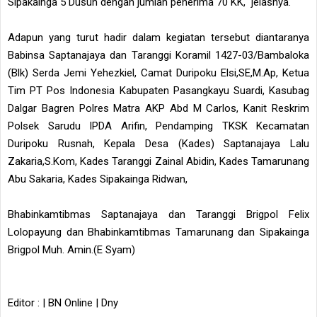
Sipakainga 5 Dusun dengan jumlah penerima 70 KK," jelasnya.
Adapun yang turut hadir dalam kegiatan tersebut diantaranya
Babinsa Saptanajaya dan Taranggi Koramil 1427-03/Bambaloka
(Blk) Serda Jemi Yehezkiel, Camat Duripoku Elsi,SE,M.Ap, Ketua
Tim PT Pos Indonesia Kabupaten Pasangkayu Suardi, Kasubag
Dalgar Bagren Polres Matra AKP Abd M Carlos, Kanit Reskrim
Polsek Sarudu IPDA Arifin, Pendamping TKSK Kecamatan
Duripoku Rusnah, Kepala Desa (Kades) Saptanajaya Lalu
Zakaria,S.Kom, Kades Taranggi Zainal Abidin, Kades Tamarunang
Abu Sakaria, Kades Sipakainga Ridwan,
Bhabinkamtibmas Saptanajaya dan Taranggi Brigpol Felix
Lolopayung dan Bhabinkamtibmas Tamarunang dan Sipakainga
Brigpol Muh. Amin.(E Syam)
Editor : | BN Online | Dny