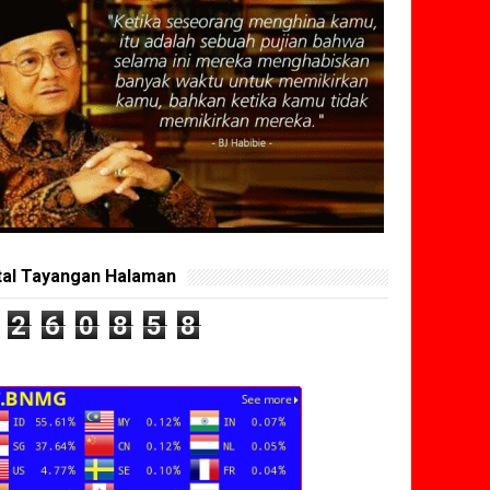
tal Tayangan Halaman
2
6
0
8
5
8