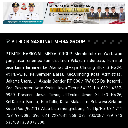
PT.BIDIK NASIONAL MEDIA GROUP
PT.BIDIK NASIONAL MEDIA GROUP Membutuhkan Wartawan
yang akan ditempatkan diseluruh Wilayah Indonesia, Peminat
bisa kirim lamaran ke Alamat Jl.Raya Cilincing Blok S No.24,
Rt.14/Rw.16 Kel.Semper Barat, Kec.Cilincing Kota Admistrasi,
Jakarta Utara, Jl. Akasia Dander RT 006 / RW 005 Ds. Ketami ,
Kec. Pesantren Kota Kediri. Jawa Timur 64139, Hp :0821-4287-
9989 Provinsi Jawa Timur, Jl.Teuku Umar XI Lr.3 No.26,
Kel.Kaluku Bodoa, Kec.Tallo, Kota Makassar Sulawesi-Selatan
Kode Pos (90211), Atau bisa menghubungi No.Tlp/Hp :087 711
757 994/085 396 024 222/081 358 073 700/087 789 913
535/081 358 073 700.