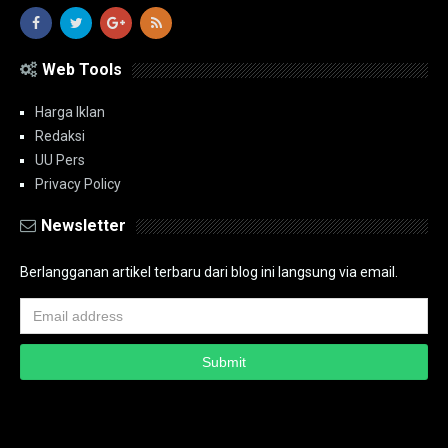
Web Tools
Harga Iklan
Redaksi
UU Pers
Privacy Policy
Newsletter
Berlangganan artikel terbaru dari blog ini langsung via email.
Copyright ©
2026
PT.Bidik Nasional Media Group
PT.Bidik Nasional
Media Group
Seputar
| Distributed By
www.bidiknasional.co.id
Powered by
Media