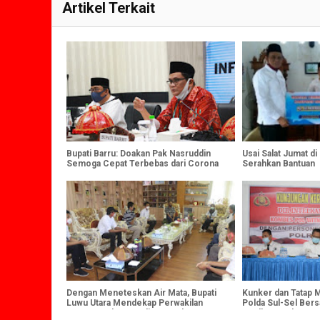
Artikel Terkait
Bupati Barru: Doakan Pak Nasruddin
Usai Salat Jumat di
Semoga Cepat Terbebas dari Corona
Serahkan Bantuan
Dengan Meneteskan Air Mata, Bupati
Kunker dan Tatap M
Luwu Utara Mendekap Perwakilan
Polda Sul-Sel Ber
Forum Anak Barru di Masamba
Intelkam Polres Ba