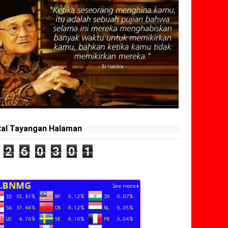
tal Tayangan Halaman
2
6
0
3
0
1