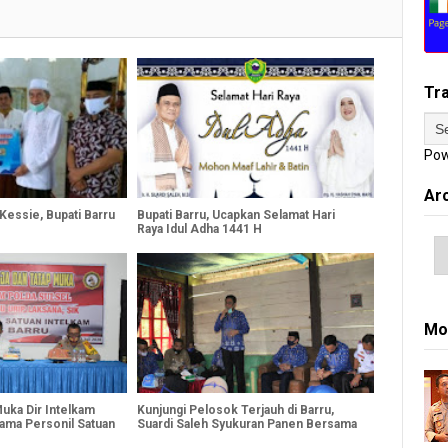
Tr
Pow
Ar
 Kessie, Bupati Barru
Bupati Barru, Ucapkan Selamat Hari
Raya Idul Adha 1441 H
Mo
uka Dir Intelkam
Kunjungi Pelosok Terjauh di Barru,
sama Personil Satuan
Suardi Saleh Syukuran Panen Bersama
rru
Warga