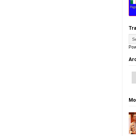
Tr
Pow
Ar
Mo