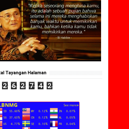
tal Tayangan Halaman
2
6
2
7
4
2