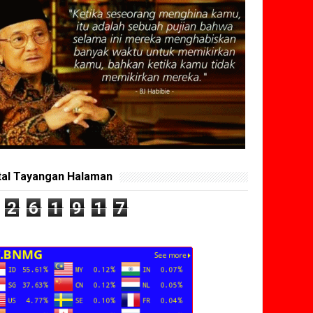
tal Tayangan Halaman
2
6
1
9
1
7