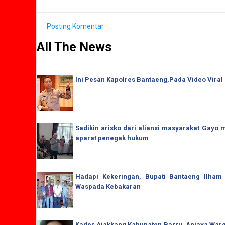
Posting Komentar
All The News
Ini Pesan Kapolres Bantaeng,Pada Video Viral
Sadikin arisko dari aliansi masyarakat Gay
aparat penegak hukum
Hadapi Kekeringan, Bupati Bantaeng Ilham
Waspada Kebakaran
Kades Ajakkang Kabupaten.Barru, Aniaya War