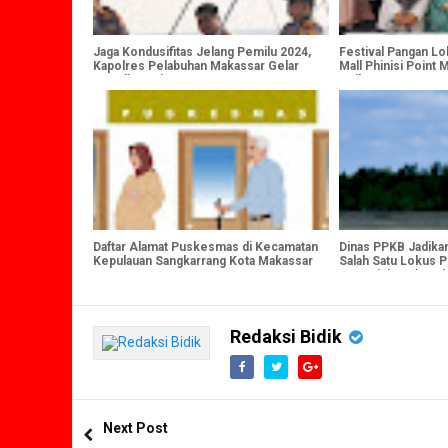
Jaga Kondusifitas Jelang Pemilu 2024,
Festival Pangan Lo
Kapolres Pelabuhan Makassar Gelar
Mall Phinisi Point 
Patroli Perairan
Keikutsertaan TP 
Sangkarrang
Daftar Alamat Puskesmas di Kecamatan
Dinas PPKB Jadika
Kepulauan Sangkarrang Kota Makassar
Salah Satu Lokus P
Jaga Gizi Anak Nel
Redaksi Bidik
Next Post