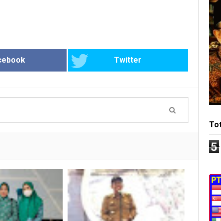
cebook
Twitter
To
5