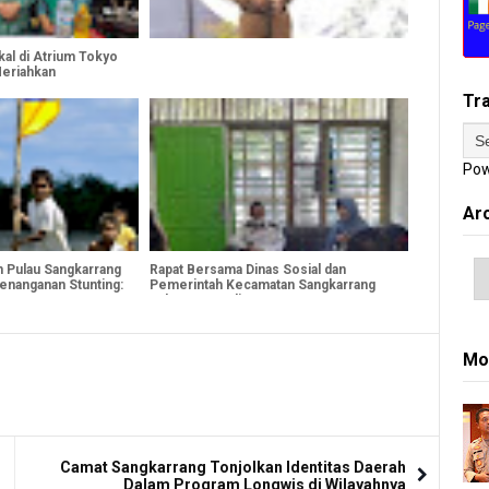
kal di Atrium Tokyo
Meriahkan
PKK Kecamatan
Tr
Pow
Ar
n Pulau Sangkarrang
Rapat Bersama Dinas Sosial dan
enanganan Stunting:
Pemerintah Kecamatan Sangkarrang
ayan
Bahas Penyediaan Data Warga
Penerima Bansos
Mo
Camat Sangkarrang Tonjolkan Identitas Daerah
Dalam Program Longwis di Wilayahnya