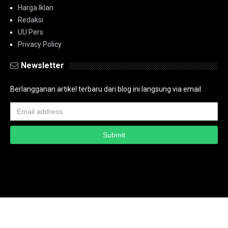
Harga Iklan
Redaksi
UU Pers
Privacy Policy
Newsletter
Berlangganan artikel terbaru dari blog ini langsung via email.
Copyright ©
2026
PT.Bidik Nasional Media Group
PT.Bidik Nasional
Media Group
Seputar
| Distributed By
www.bidiknasional.co.id
Powered by
Media
Siber