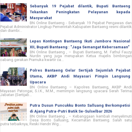
Sebanyak 19 Pejabat dilantik, Bupati Bantaeng
Tekankan Peningkatan Pelayanan kepada
Masyarakat
BN Online Bantaeng - Sebanyak 19 Pejabat Pengawas dan
Pejabat Administrator Lingkup Pemerintah Kabupaten Bantaeng resmi dilantik
dan diambi...
Lepas Kontingen Bantaeng Ikuti Jambore Nasional
XII, Bupati Bantaeng : "Jaga Semangat Kebersamaan"
BN Online Bantaeng , – Bupati Bantaeng, M. Fathul Fauzy
Nurdin yang juga merupakan Ketua majelis bimbingan
cabang gerakan Pramuka kwartir ca...
Polres Bantaeng Gelar Sertijab Sejumlah Pejabat
Utama, AKBP Andi Mayasari Pimpin Langsung
Upacara
BN Online Bantaeng – Kapolres Bantaeng, AKBP Andi
Mayasari Patongai, S.I.K., M.M., memimpin langsung upacara Serah Terima
Jabatan (Sertijab...
Putra Dusun Puncukku Bonto Salluang Berkompetisi
di Ajang Putra-Putri Batik Se-Sulselbar 2026
BN Online Bantaeng , – Kebanggaan kembali menyelimuti
Desa Bonto Salluang, Kecamatan Bantaeng. Salah satu
putra terbaiknya, Reski Hendri Wig...