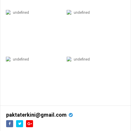
undefined
undefined
undefined
undefined
paktaterkini@gmail.com