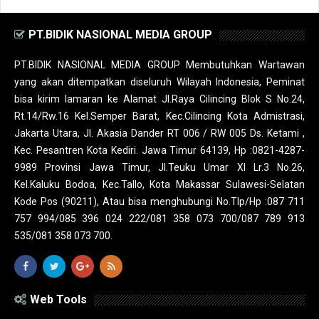
PT.BIDIK NASIONAL MEDIA GROUP
PT.BIDIK NASIONAL MEDIA GROUP Membutuhkan Wartawan
yang akan ditempatkan diseluruh Wilayah Indonesia, Peminat
bisa kirim lamaran ke Alamat Jl.Raya Cilincing Blok S No.24,
Rt.14/Rw.16 Kel.Semper Barat, Kec.Cilincing Kota Admistrasi,
Jakarta Utara, Jl. Akasia Dander RT 006 / RW 005 Ds. Ketami ,
Kec. Pesantren Kota Kediri. Jawa Timur 64139, Hp :0821-4287-
9989 Provinsi Jawa Timur, Jl.Teuku Umar XI Lr.3 No.26,
Kel.Kaluku Bodoa, Kec.Tallo, Kota Makassar Sulawesi-Selatan
Kode Pos (90211), Atau bisa menghubungi No.Tlp/Hp :087 711
757 994/085 396 024 222/081 358 073 700/087 789 913
535/081 358 073 700.
Web Tools