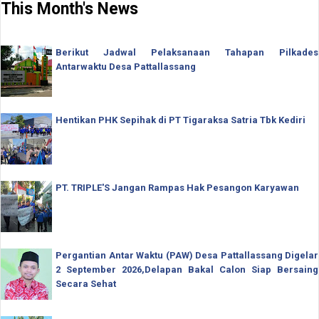
This Month's News
Berikut Jadwal Pelaksanaan Tahapan Pilkades
Antarwaktu Desa Pattallassang
Hentikan PHK Sepihak di PT Tigaraksa Satria Tbk Kediri
PT. TRIPLE'S Jangan Rampas Hak Pesangon Karyawan
Pergantian Antar Waktu (PAW) Desa Pattallassang Digelar
2 September 2026,Delapan Bakal Calon Siap Bersaing
Secara Sehat