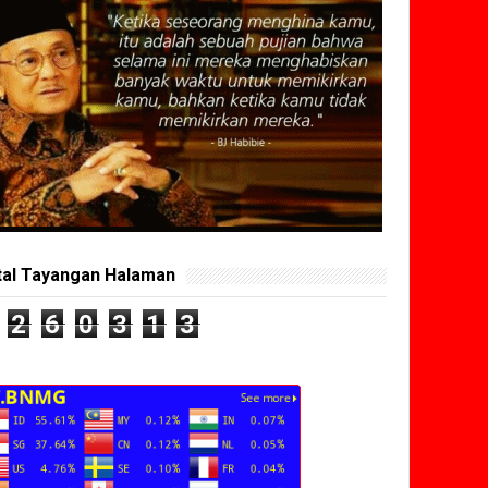
tal Tayangan Halaman
2
6
0
3
1
3