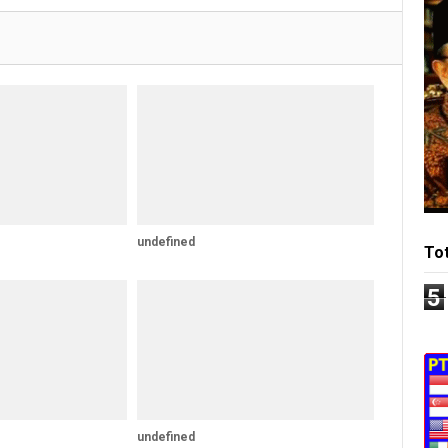
undefined
To
5
undefined