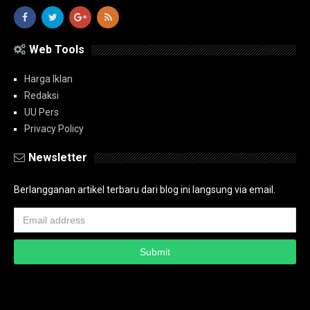
Web Tools
Harga Iklan
Redaksi
UU Pers
Privacy Policy
Newsletter
Berlangganan artikel terbaru dari blog ini langsung via email.
Copyright ©
2026
PT.Bidik Nasional Media Group
PT.Bidik Nasional
Media Group
Seputar
| Distributed By
www.bidiknasional.co.id
Powered by
Media