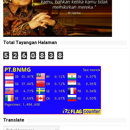
Total Tayangan Halaman
5
2
6
0
8
3
8
Translate