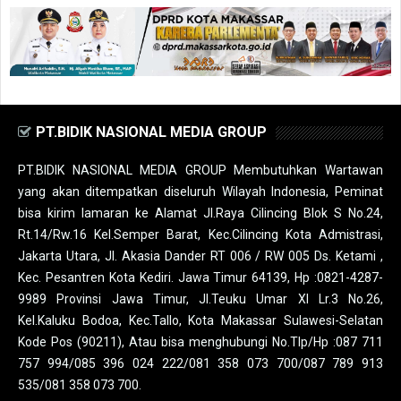
PT.BIDIK NASIONAL MEDIA GROUP
PT.BIDIK NASIONAL MEDIA GROUP Membutuhkan Wartawan
yang akan ditempatkan diseluruh Wilayah Indonesia, Peminat
bisa kirim lamaran ke Alamat Jl.Raya Cilincing Blok S No.24,
Rt.14/Rw.16 Kel.Semper Barat, Kec.Cilincing Kota Admistrasi,
Jakarta Utara, Jl. Akasia Dander RT 006 / RW 005 Ds. Ketami ,
Kec. Pesantren Kota Kediri. Jawa Timur 64139, Hp :0821-4287-
9989 Provinsi Jawa Timur, Jl.Teuku Umar XI Lr.3 No.26,
Kel.Kaluku Bodoa, Kec.Tallo, Kota Makassar Sulawesi-Selatan
Kode Pos (90211), Atau bisa menghubungi No.Tlp/Hp :087 711
757 994/085 396 024 222/081 358 073 700/087 789 913
535/081 358 073 700.