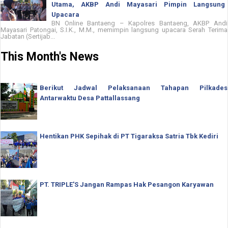
Utama, AKBP Andi Mayasari Pimpin Langsung
Upacara
BN Online Bantaeng – Kapolres Bantaeng, AKBP Andi
Mayasari Patongai, S.I.K., M.M., memimpin langsung upacara Serah Terima
Jabatan (Sertijab...
This Month's News
Berikut Jadwal Pelaksanaan Tahapan Pilkades
Antarwaktu Desa Pattallassang
Hentikan PHK Sepihak di PT Tigaraksa Satria Tbk Kediri
PT. TRIPLE'S Jangan Rampas Hak Pesangon Karyawan