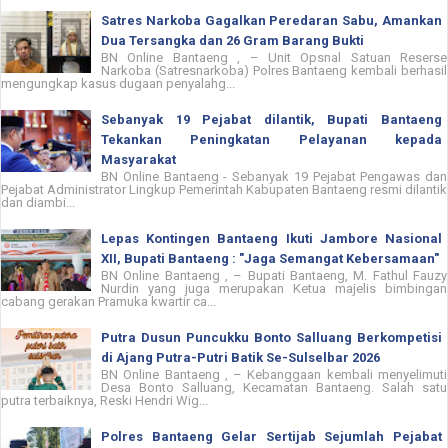
Satres Narkoba Gagalkan Peredaran Sabu, Amankan
Dua Tersangka dan 26 Gram Barang Bukti
BN Online Bantaeng , – Unit Opsnal Satuan Reserse
Narkoba (Satresnarkoba) Polres Bantaeng kembali berhasil
mengungkap kasus dugaan penyalahg...
Sebanyak 19 Pejabat dilantik, Bupati Bantaeng
Tekankan Peningkatan Pelayanan kepada
Masyarakat
BN Online Bantaeng - Sebanyak 19 Pejabat Pengawas dan
Pejabat Administrator Lingkup Pemerintah Kabupaten Bantaeng resmi dilantik
dan diambi...
Lepas Kontingen Bantaeng Ikuti Jambore Nasional
XII, Bupati Bantaeng : "Jaga Semangat Kebersamaan"
BN Online Bantaeng , – Bupati Bantaeng, M. Fathul Fauzy
Nurdin yang juga merupakan Ketua majelis bimbingan
cabang gerakan Pramuka kwartir ca...
Putra Dusun Puncukku Bonto Salluang Berkompetisi
di Ajang Putra-Putri Batik Se-Sulselbar 2026
BN Online Bantaeng , – Kebanggaan kembali menyelimuti
Desa Bonto Salluang, Kecamatan Bantaeng. Salah satu
putra terbaiknya, Reski Hendri Wig...
Polres Bantaeng Gelar Sertijab Sejumlah Pejabat