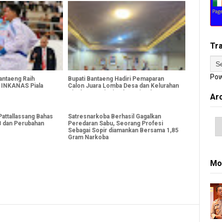
Tr
Pow
antaeng Raih
Bupati Bantaeng Hadiri Pemaparan
a INKANAS Piala
Calon Juara Lomba Desa dan Kelurahan
26
Tingkat Provinsi Sulawesi Selatan 2026
Ar
Mo
attallassang Bahas
Satresnarkoba Berhasil Gagalkan
 dan Perubahan
Peredaran Sabu, Seorang Profesi
Sebagai Sopir diamankan Bersama 1,85
Gram Narkoba