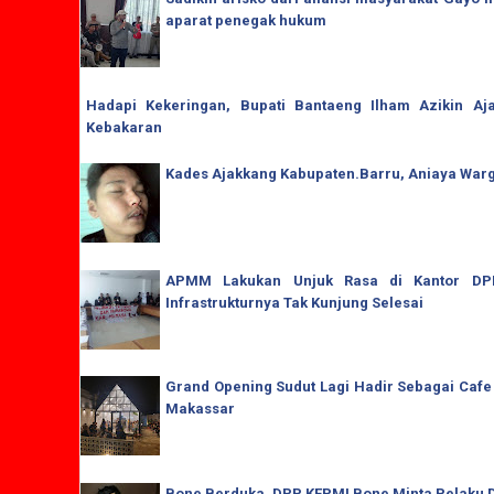
aparat penegak hukum
Hadapi Kekeringan, Bupati Bantaeng Ilham Azikin A
Kebakaran
Kades Ajakkang Kabupaten.Barru, Aniaya War
APMM Lakukan Unjuk Rasa di Kantor DPRD
Infrastrukturnya Tak Kunjung Selesai
Grand Opening Sudut Lagi Hadir Sebagai Cafe
Makassar
Bone Berduka, DPP KEPMI Bone Minta Pelaku D