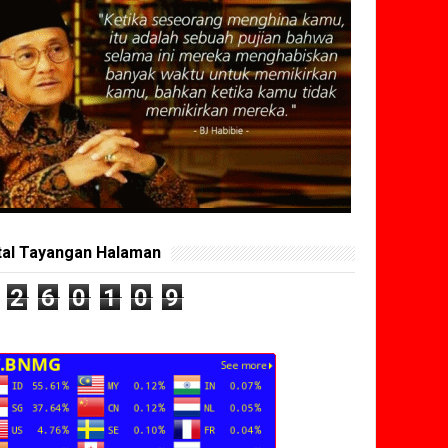
tal Tayangan Halaman
2
6
0
1
0
9