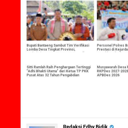
Bupati Bantaeng Sambut Tim Verifikasi
Personel Polres B
Lomba Desa Tingkat Provinsi,
Prestasi di Kejurd
Optimistis Desa Bonto Tangnga Raih
Kapolda Sulsel 20
Prestasi Terbaik
Sitti Ramlah Raih Penghargaan Tertinggi
Musyawarah Desa P
"Adhi Bhakti Utama" dari Ketua TP PKK
RKPDes 2027-2028
Pusat Atas 32 Tahun Pengabdian
APBDes 2026
Redaksi Edhy Bidik