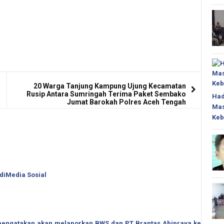
20 Warga Tanjung Kampung Ujung Kecamatan
Rusip Antara Sumringah Terima Paket Sembako
Had
Jumat Barokah Polres Aceh Tengah
Mas
Keb
 diMedia Sosial
o mengatakan akan melaporkan BWS dan PT Brantas Abipraya ke