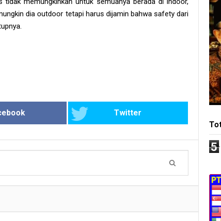
is tidak memungkinkan untuk semuanya berada di indoor,
ungkin dia outdoor tetapi harus dijamin bahwa safety dari
tupnya.
cebook
Twitter
To
5