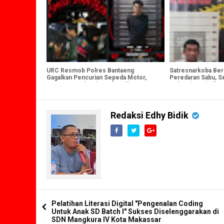
URC Resmob Polres Bantaeng
Satresnarkoba Ber
Gagalkan Pencurian Sepeda Motor,
Peredaran Sabu, S
Satu Tersangka Diamankan di
Sebagai Sopir dia
Pajukukang
Gram Narkoba
Redaksi Edhy Bidik
Pelatihan Literasi Digital "Pengenalan Coding
Untuk Anak SD Batch I" Sukses Diselenggarakan di
SDN Mangkura IV Kota Makassar