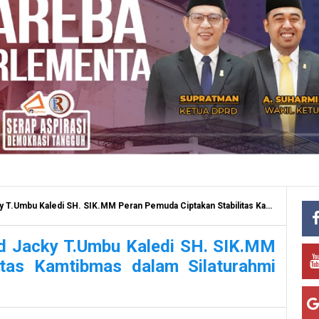
. SIK.MM Peran Pemuda Ciptakan Stabilitas Kamtibmas dalam Silaturahmi dengan KNPI Bantaeng
d Jacky T.Umbu Kaledi SH. SIK.MM
itas Kamtibmas dalam Silaturahmi