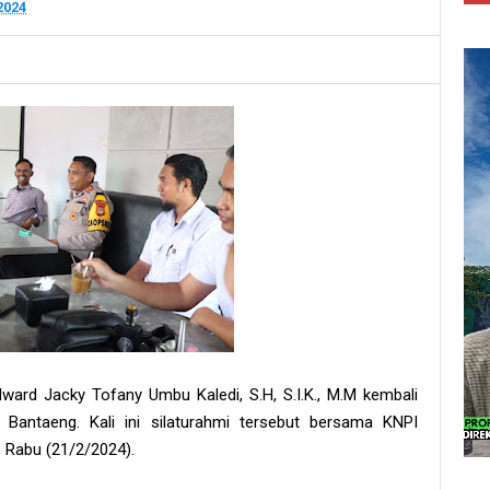
2024
ward Jacky Tofany Umbu Kaledi, S.H, S.I.K., M.M kembali
 Bantaeng. Kali ini silaturahmi tersebut bersama KNPI
 Rabu (21/2/2024).