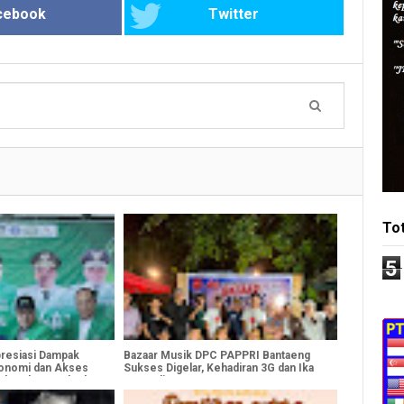
cebook
Twitter
To
5
presiasi Dampak
Bazaar Musik DPC PAPPRI Bantaeng
Ekonomi dan Akses
Sukses Digelar, Kehadiran 3G dan Ika
ah Selatan Sulsel
KDI Jadi Sorotan Utama