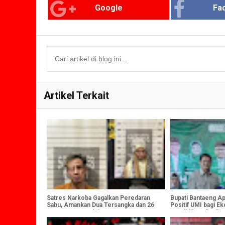
Google
Fa
Artikel Terkait
Satres Narkoba Gagalkan Peredaran
Bupati Bantaeng A
Sabu, Amankan Dua Tersangka dan 26
Positif UMI bagi 
Gram Barang Bukti
Pendidikan di Wilay