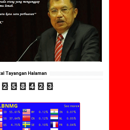
tal Tayangan Halaman
2
5
8
4
2
3