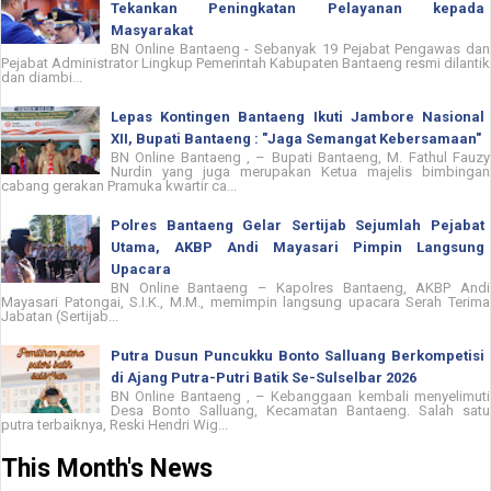
Tekankan Peningkatan Pelayanan kepada
Masyarakat
BN Online Bantaeng - Sebanyak 19 Pejabat Pengawas dan
Pejabat Administrator Lingkup Pemerintah Kabupaten Bantaeng resmi dilantik
dan diambi...
Lepas Kontingen Bantaeng Ikuti Jambore Nasional
XII, Bupati Bantaeng : "Jaga Semangat Kebersamaan"
BN Online Bantaeng , – Bupati Bantaeng, M. Fathul Fauzy
Nurdin yang juga merupakan Ketua majelis bimbingan
cabang gerakan Pramuka kwartir ca...
Polres Bantaeng Gelar Sertijab Sejumlah Pejabat
Utama, AKBP Andi Mayasari Pimpin Langsung
Upacara
BN Online Bantaeng – Kapolres Bantaeng, AKBP Andi
Mayasari Patongai, S.I.K., M.M., memimpin langsung upacara Serah Terima
Jabatan (Sertijab...
Putra Dusun Puncukku Bonto Salluang Berkompetisi
di Ajang Putra-Putri Batik Se-Sulselbar 2026
BN Online Bantaeng , – Kebanggaan kembali menyelimuti
Desa Bonto Salluang, Kecamatan Bantaeng. Salah satu
putra terbaiknya, Reski Hendri Wig...
This Month's News