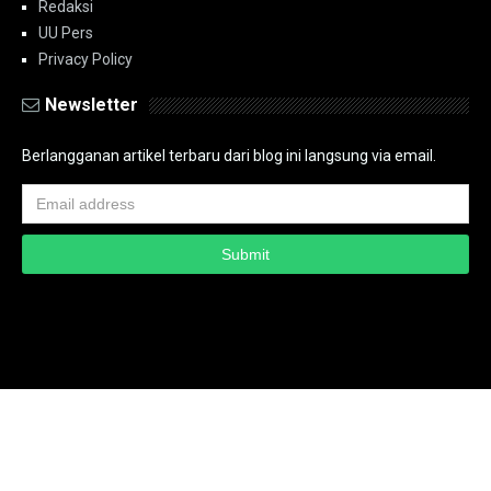
Redaksi
UU Pers
Privacy Policy
Newsletter
Berlangganan artikel terbaru dari blog ini langsung via email.
Copyright ©
2026
PT.Bidik Nasional Media Group
PT.Bidik Nasional
Media Group
Seputar
| Distributed By
www.bidiknasional.co.id
Powered by
Media
Siber