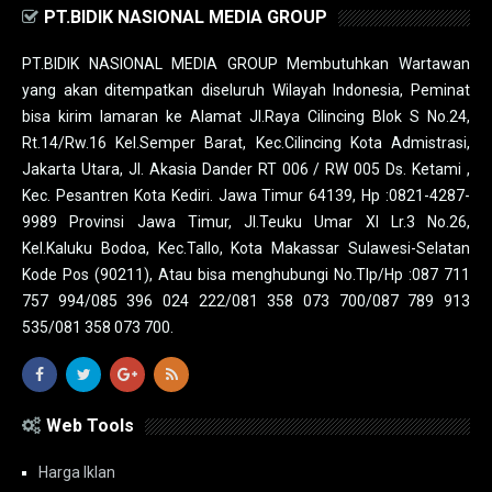
PT.BIDIK NASIONAL MEDIA GROUP
PT.BIDIK NASIONAL MEDIA GROUP Membutuhkan Wartawan
yang akan ditempatkan diseluruh Wilayah Indonesia, Peminat
bisa kirim lamaran ke Alamat Jl.Raya Cilincing Blok S No.24,
Rt.14/Rw.16 Kel.Semper Barat, Kec.Cilincing Kota Admistrasi,
Jakarta Utara, Jl. Akasia Dander RT 006 / RW 005 Ds. Ketami ,
Kec. Pesantren Kota Kediri. Jawa Timur 64139, Hp :0821-4287-
9989 Provinsi Jawa Timur, Jl.Teuku Umar XI Lr.3 No.26,
Kel.Kaluku Bodoa, Kec.Tallo, Kota Makassar Sulawesi-Selatan
Kode Pos (90211), Atau bisa menghubungi No.Tlp/Hp :087 711
757 994/085 396 024 222/081 358 073 700/087 789 913
535/081 358 073 700.
Web Tools
Harga Iklan