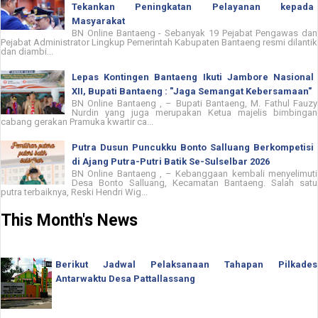
Tekankan Peningkatan Pelayanan kepada
Masyarakat
BN Online Bantaeng - Sebanyak 19 Pejabat Pengawas dan
Pejabat Administrator Lingkup Pemerintah Kabupaten Bantaeng resmi dilantik
dan diambi...
Lepas Kontingen Bantaeng Ikuti Jambore Nasional
XII, Bupati Bantaeng : "Jaga Semangat Kebersamaan"
BN Online Bantaeng , – Bupati Bantaeng, M. Fathul Fauzy
Nurdin yang juga merupakan Ketua majelis bimbingan
cabang gerakan Pramuka kwartir ca...
Putra Dusun Puncukku Bonto Salluang Berkompetisi
di Ajang Putra-Putri Batik Se-Sulselbar 2026
BN Online Bantaeng , – Kebanggaan kembali menyelimuti
Desa Bonto Salluang, Kecamatan Bantaeng. Salah satu
putra terbaiknya, Reski Hendri Wig...
This Month's News
Berikut Jadwal Pelaksanaan Tahapan Pilkades
Antarwaktu Desa Pattallassang