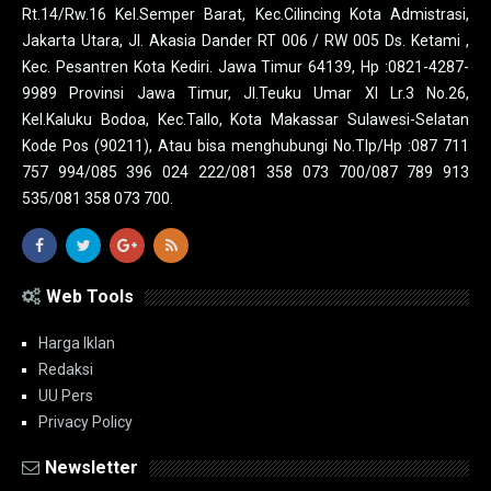
Rt.14/Rw.16 Kel.Semper Barat, Kec.Cilincing Kota Admistrasi,
Jakarta Utara, Jl. Akasia Dander RT 006 / RW 005 Ds. Ketami ,
Kec. Pesantren Kota Kediri. Jawa Timur 64139, Hp :0821-4287-
9989 Provinsi Jawa Timur, Jl.Teuku Umar XI Lr.3 No.26,
Kel.Kaluku Bodoa, Kec.Tallo, Kota Makassar Sulawesi-Selatan
Kode Pos (90211), Atau bisa menghubungi No.Tlp/Hp :087 711
757 994/085 396 024 222/081 358 073 700/087 789 913
535/081 358 073 700.
Web Tools
Harga Iklan
Redaksi
UU Pers
Privacy Policy
Newsletter