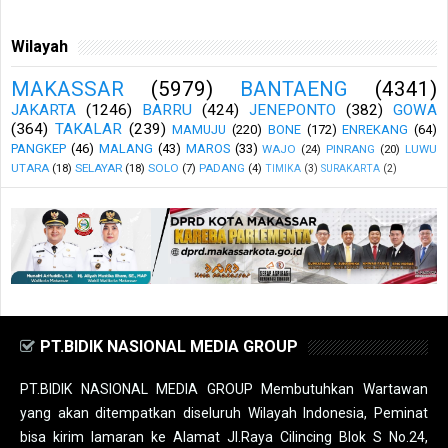
Wilayah
MAKASSAR
(5979)
BANTAENG
(4341)
JAKARTA
(1246)
BARRU
(424)
JENEPONTO
(382)
GOWA
(364)
TAKALAR
(239)
MAMUJU
(220)
BONE
(172)
ENREKANG
(64)
PANGKEP
(46)
MALANG
(43)
MAROS
(33)
WAJO
(24)
PINRANG
(20)
LUWU
UTARA
(18)
SELAYAR
(18)
SOLO
(7)
PADANG
(4)
TIMIKA
(3)
SURAKARTA
(2)
PT.BIDIK NASIONAL MEDIA GROUP
PT.BIDIK NASIONAL MEDIA GROUP Membutuhkan Wartawan
yang akan ditempatkan diseluruh Wilayah Indonesia, Peminat
bisa kirim lamaran ke Alamat Jl.Raya Cilincing Blok S No.24,