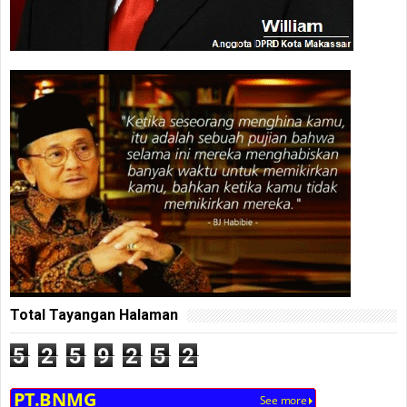
Total Tayangan Halaman
5
2
5
9
2
5
2