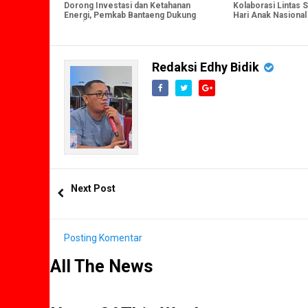
Dorong Investasi dan Ketahanan
Kolaborasi Lintas 
Energi, Pemkab Bantaeng Dukung
Hari Anak Nasional
Pembangunan PLTGU 2x400 MW
Bantaeng, serta Re
Bupati Bantaeng b
Anak Children Car
Day.
Redaksi Edhy Bidik
Next Post
Posting Komentar
All The News