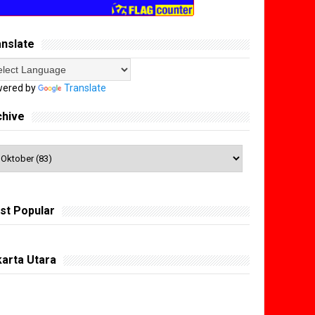
anslate
ered by
Translate
chive
st Popular
arta Utara