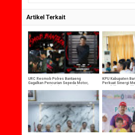
Artikel Terkait
URC Resmob Polres Bantaeng
KPU Kabupaten Ba
Gagalkan Pencurian Sepeda Motor,
Perkuat Sinergi Mel
Satu Tersangka Diamankan di
Pendidikan Pemilih
Pajukukang