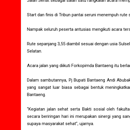
Jalan Sehat sebagai salah satu rangkaian acara mempe
Start dan finis di Tribun pantai seruni menempuh rute 
Nampak seluruh peserta antusias mengikuti acara ter
Rute sepanjang 3,55 diambil sesuai dengan usia Sulse
Selatan.
Acara jalan yang diikuti Forkopimda Bantaeng itu berl
Dalam sambutannya, Pj Bupati Bantaeng Andi Abubak
yang sangat luar biasa sebagai bentuk meningkatk
Bantaeng.
"Kegiatan jalan sehat serta Bakti sosial oleh fak
secara beriringan hari ini merupakan sinergi yang s
supaya masyarakat sehat", ujarnya.