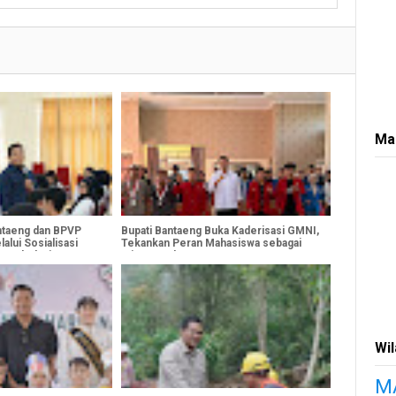
Ma
ntaeng dan BPVP
Bupati Bantaeng Buka Kaderisasi GMNI,
alui Sosialisasi
Tekankan Peran Mahasiswa sebagai
 Berkelanjutan
Mitra Pembangunan
Wi
M