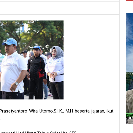
asetyantoro Wira Utomo,S.I.K., M.H beserta jajaran, ikut
.