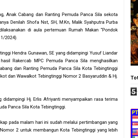
ang, Anak Cabang dan Ranting Pemuda Panca Sila sekota
nya Denilah Shofa Nst, SH, M.Kn, Malik Syahputra Purba
g dilaksanakan di aula pertemuan Rumah Makan "Pondok
11/2024).
inggi Hendra Gunawan, SE yang didampingi Yusuf Liandar
i hasil Rakercab MPC Pemuda Panca Sila menghasilkan
Cabang dan Ranting Pemuda Panca Sila Kota Tebingtinggi
t dan Wawalkot Tebingtinggi Nomor 2 Basyaruddin & Hj.
To
5
idampingi Hj. Erlis Afriyanti menyampaikan rasa terima
da Panca Sila Kota Tebingtinggi.
kap pada malam hari ini sudah melalui pertimbangan yang
Nomor 2 untuk membangun Kota Tebingtinggi yang lebih