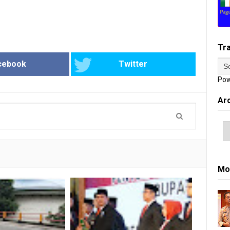
Tr
cebook
Twitter
Pow
Ar
Mo