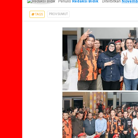
Penulis
Redaksi Bidik
Diterbitkan
Novembe
PROV SUMUT
TAGS