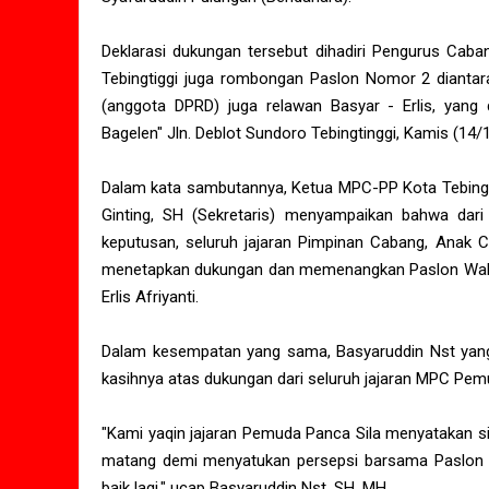
Deklarasi dukungan tersebut dihadiri Pengurus Cab
Tebingtiggi juga rombongan Paslon Nomor 2 diantara
(anggota DPRD) juga relawan Basyar - Erlis, yan
Bagelen" Jln. Deblot Sundoro Tebingtinggi, Kamis (14/
Dalam kata sambutannya, Ketua MPC-PP Kota Tebingt
Ginting, SH (Sekretaris) menyampaikan bahwa dar
keputusan, seluruh jajaran Pimpinan Cabang, Anak 
menetapkan dukungan dan memenangkan Paslon Walko
Erlis Afriyanti.
Dalam kesempatan yang sama, Basyaruddin Nst yang d
kasihnya atas dukungan dari seluruh jajaran MPC Pemu
"Kami yaqin jajaran Pemuda Panca Sila menyatakan si
matang demi menyatukan persepsi barsama Paslon 
baik lagi," ucap Basyaruddin Nst, SH, MH.