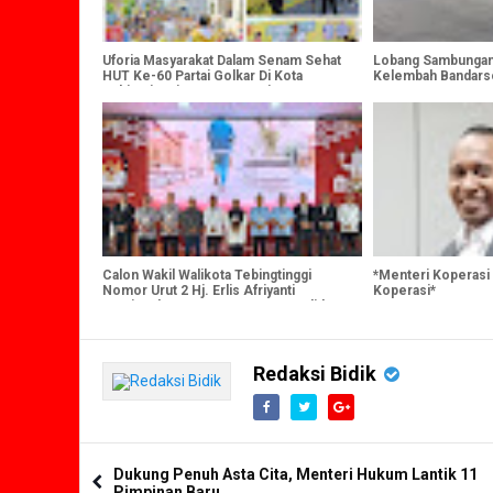
Uforia Masyarakat Dalam Senam Sehat
Lobang Sambungan
HUT Ke-60 Partai Golkar Di Kota
Kelembah Bandar
Tebingtinggi Sangat Luar Biasa
Maut
Calon Wakil Walikota Tebingtinggi
*Menteri Koperasi
Nomor Urut 2 Hj. Erlis Afriyanti
Koperasi*
Menjawab Pertanyaan Lawan Kandidat,
Singkat Tepat dan Padat
Redaksi Bidik
Dukung Penuh Asta Cita, Menteri Hukum Lantik 11
Pimpinan Baru