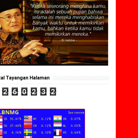
tal Tayangan Halaman
2
6
0
2
3
2