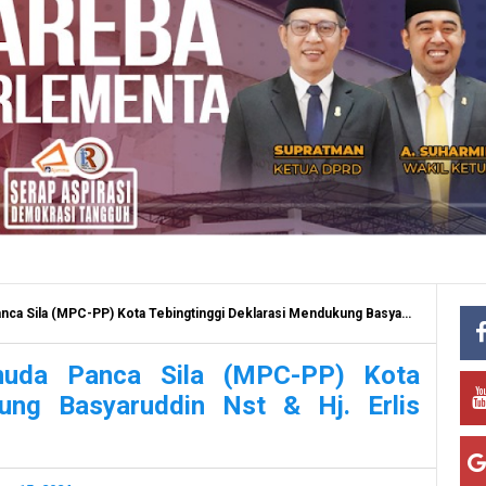
C-PP) Kota Tebingtinggi Deklarasi Mendukung Basyaruddin Nst & Hj. Erlis Afriyanti
muda Panca Sila (MPC-PP) Kota
kung Basyaruddin Nst & Hj. Erlis