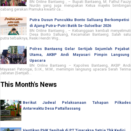
BN Online Bantaeng , – Bupati Bantaeng, M. Fathul Fauzy
Nurdin yang juga merupakan Ketua majelis bimbingan
cabang gerakan Pramuka kwartir ca...
Putra Dusun Puncukku Bonto Salluang Berkompetisi
di Ajang Putra-Putri Batik Se-Sulselbar 2026
BN Online Bantaeng , – Kebanggaan kembali menyelimuti
Desa Bonto Salluang, Kecamatan Bantaeng. Salah satu
putra terbaiknya, Reski Hendri Wig...
Polres Bantaeng Gelar Sertijab Sejumlah Pejabat
Utama, AKBP Andi Mayasari Pimpin Langsung
Upacara
BN Online Bantaeng – Kapolres Bantaeng, AKBP Andi
Mayasari Patongai, S.I.K., M.M., memimpin langsung upacara Serah Terima
Jabatan (Sertijab...
This Month's News
Berikut Jadwal Pelaksanaan Tahapan Pilkades
Antarwaktu Desa Pattallassang
Hentikan PHK Sepihak di PT Tigaraksa Satria Tbk Kediri