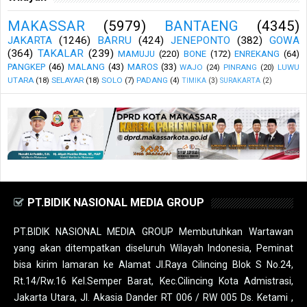
MAKASSAR
(5979)
BANTAENG
(4345)
JAKARTA
(1246)
BARRU
(424)
JENEPONTO
(382)
GOWA
(364)
TAKALAR
(239)
MAMUJU
(220)
BONE
(172)
ENREKANG
(64)
PANGKEP
(46)
MALANG
(43)
MAROS
(33)
WAJO
(24)
PINRANG
(20)
LUWU
UTARA
(18)
SELAYAR
(18)
SOLO
(7)
PADANG
(4)
TIMIKA
(3)
SURAKARTA
(2)
PT.BIDIK NASIONAL MEDIA GROUP
PT.BIDIK NASIONAL MEDIA GROUP Membutuhkan Wartawan
yang akan ditempatkan diseluruh Wilayah Indonesia, Peminat
bisa kirim lamaran ke Alamat Jl.Raya Cilincing Blok S No.24,
Rt.14/Rw.16 Kel.Semper Barat, Kec.Cilincing Kota Admistrasi,
Jakarta Utara, Jl. Akasia Dander RT 006 / RW 005 Ds. Ketami ,