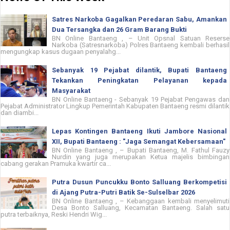
Satres Narkoba Gagalkan Peredaran Sabu, Amankan
Dua Tersangka dan 26 Gram Barang Bukti
BN Online Bantaeng , – Unit Opsnal Satuan Reserse
Narkoba (Satresnarkoba) Polres Bantaeng kembali berhasil
mengungkap kasus dugaan penyalahg...
Sebanyak 19 Pejabat dilantik, Bupati Bantaeng
Tekankan Peningkatan Pelayanan kepada
Masyarakat
BN Online Bantaeng - Sebanyak 19 Pejabat Pengawas dan
Pejabat Administrator Lingkup Pemerintah Kabupaten Bantaeng resmi dilantik
dan diambi...
Lepas Kontingen Bantaeng Ikuti Jambore Nasional
XII, Bupati Bantaeng : "Jaga Semangat Kebersamaan"
BN Online Bantaeng , – Bupati Bantaeng, M. Fathul Fauzy
Nurdin yang juga merupakan Ketua majelis bimbingan
cabang gerakan Pramuka kwartir ca...
Putra Dusun Puncukku Bonto Salluang Berkompetisi
di Ajang Putra-Putri Batik Se-Sulselbar 2026
BN Online Bantaeng , – Kebanggaan kembali menyelimuti
Desa Bonto Salluang, Kecamatan Bantaeng. Salah satu
putra terbaiknya, Reski Hendri Wig...