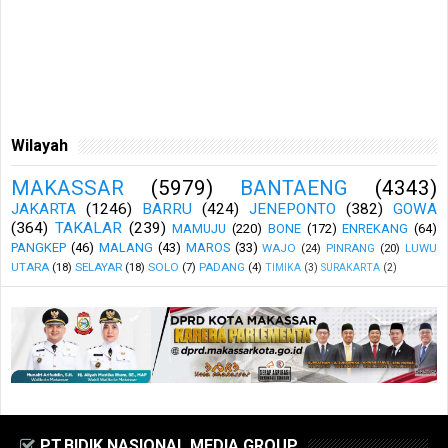
Wilayah
MAKASSAR
(5979)
BANTAENG
(4343)
JAKARTA
(1246)
BARRU
(424)
JENEPONTO
(382)
GOWA
(364)
TAKALAR
(239)
MAMUJU
(220)
BONE
(172)
ENREKANG
(64)
PANGKEP
(46)
MALANG
(43)
MAROS
(33)
WAJO
(24)
PINRANG
(20)
LUWU
UTARA
(18)
SELAYAR
(18)
SOLO
(7)
PADANG
(4)
TIMIKA
(3)
SURAKARTA
(2)
PT.BIDIK NASIONAL MEDIA GROUP