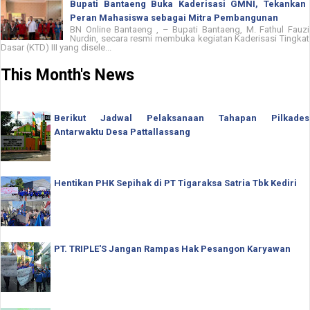
Bupati Bantaeng Buka Kaderisasi GMNI, Tekankan
Peran Mahasiswa sebagai Mitra Pembangunan
BN Online Bantaeng , – Bupati Bantaeng, M. Fathul Fauzi
Nurdin, secara resmi membuka kegiatan Kaderisasi Tingkat
Dasar (KTD) III yang disele...
This Month's News
Berikut Jadwal Pelaksanaan Tahapan Pilkades
Antarwaktu Desa Pattallassang
Hentikan PHK Sepihak di PT Tigaraksa Satria Tbk Kediri
PT. TRIPLE'S Jangan Rampas Hak Pesangon Karyawan