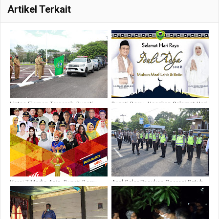
Artikel Terkait
Lintas Elemen Tergerak, Bupati
Bupati Barru, Ucapkan Selamat Hari
Barru Kembali Lepas Bantuan untuk
Raya Idul Adha 1441 H
Banjir Masamba
Versi 7 Media Asia, Bupati Barru
Apel Gelar Pasukan Operasi Patuh
Masuk Nominasi 10 Top Leader
Tahun 2020 di Mapolres Barru
Indonesia