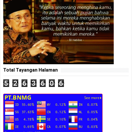
Total Tayangan Halaman
5
2
6
3
6
0
6