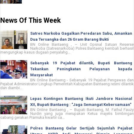
News Of This Week
Satres Narkoba Gagalkan Peredaran Sabu, Amankan
Dua Tersangka dan 26 Gram Barang Bukti
BN Online Bantaeng , – Unit Opsnal Satuan Reserse
Narkoba (Satresnarkoba) Polres Bantaeng kembali berhasil
mengungkap kasus dugaan penyalahg...
Sebanyak 19 Pejabat dilantik, Bupati Bantaeng
Tekankan Peningkatan Pelayanan kepada
Masyarakat
BN Online Bantaeng - Sebanyak 19 Pejabat Pengawas dan
Pejabat Administrator Lingkup Pemerintah Kabupaten Bantaeng resmi dilantik
dan diambi...
Lepas Kontingen Bantaeng Ikuti Jambore Nasional
XII, Bupati Bantaeng : "Jaga Semangat Kebersamaan"
BN Online Bantaeng , – Bupati Bantaeng, M. Fathul Fauzy
Nurdin yang juga merupakan Ketua majelis bimbingan
cabang gerakan Pramuka kwartir ca...
Polres Bantaeng Gelar Sertijab Sejumlah Pejabat