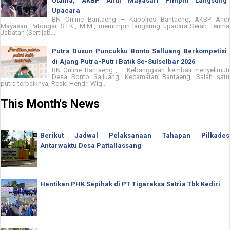
Utama, AKBP Andi Mayasari Pimpin Langsung
Upacara
BN Online Bantaeng – Kapolres Bantaeng, AKBP Andi
Mayasari Patongai, S.I.K., M.M., memimpin langsung upacara Serah Terima
Jabatan (Sertijab...
Putra Dusun Puncukku Bonto Salluang Berkompetisi
di Ajang Putra-Putri Batik Se-Sulselbar 2026
BN Online Bantaeng , – Kebanggaan kembali menyelimuti
Desa Bonto Salluang, Kecamatan Bantaeng. Salah satu
putra terbaiknya, Reski Hendri Wig...
This Month's News
Berikut Jadwal Pelaksanaan Tahapan Pilkades
Antarwaktu Desa Pattallassang
Hentikan PHK Sepihak di PT Tigaraksa Satria Tbk Kediri