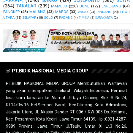
JAKARTA
(1246)
BARRU
(424)
JENEPONTO
(382)
GOWA
(364)
TAKALAR
(239)
MAMUJU
(220)
BONE
(172)
ENREKANG
(64)
PANGKEP
(46)
MALANG
(43)
MAROS
(33)
WAJO
(24)
PINRANG
(20)
LUWU
UTARA
(18)
SELAYAR
(18)
SOLO
(7)
PADANG
(4)
TIMIKA
(3)
SURAKARTA
(2)
PT.BIDIK NASIONAL MEDIA GROUP
PT.BIDIK NASIONAL MEDIA GROUP Membutuhkan Wartawan
yang akan ditempatkan diseluruh Wilayah Indonesia, Peminat
bisa kirim lamaran ke Alamat Jl.Raya Cilincing Blok S No.24,
Rt.14/Rw.16 Kel.Semper Barat, Kec.Cilincing Kota Admistrasi,
Jakarta Utara, Jl. Akasia Dander RT 006 / RW 005 Ds. Ketami ,
Kec. Pesantren Kota Kediri. Jawa Timur 64139, Hp :0821-4287-
9989 Provinsi Jawa Timur, Jl.Teuku Umar XI Lr.3 No.26,