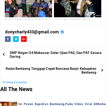
Kunjungi Pelosok Terjauh di Barru,
Jelang Tengah Malam Pasca
Suardi Saleh Syukuran Panen
Kebakaran Palanro, Sekda Barru
Bersama Warga
Turun di Lokasi Kebakaran Palanro
donycharly433@gmail.com
SMP Negeri 54 Makassar Gelar Ujian PAS, Dan PAT Secara
Daring.
Rutan Bantaeng Tanggap Cepat Bencana Banjir Kabupaten
Bantaeng
Posting Komentar
All The News
Ini Pesan Kapolres Bantaeng,Pada Video Viral diMedia