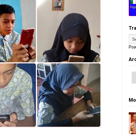
Tr
Pow
Ar
Mo