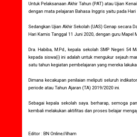
Untuk Pelaksanaan Akhir Tahun (PAT) atau Ujian Kenaik
dengan mata pelajaran Bahasa Inggris yaitu pada Hari 
Sedangkan Ujian Akhir Sekolah (UAS) Genap secara Dar
Hari Kamis Tanggal 11 Juni 2020, dengan guru Mapel
Dra. Habiba, M.Pd., kepala sekolah SMP Negeri 54 M
kepada siswa(i) ini adalah untuk mengukur sejauh m
satu tahun kegiatan pembelajaran yang mereka lakuka
Dimana kecakupan penilaian meliputi seluruh indikat
periode atau Tahun Ajaran (TA) 2019/2020 ini.
Sebagai kepala sekolah saya. berharap, semoga pan
kembali melakukan aktifitas dan proses belajar mengaj
Editor : BN Online//ilham