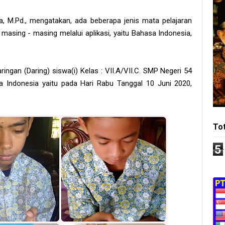
, M.Pd., mengatakan, ada beberapa jenis mata pelajaran
masing - masing melalui aplikasi, yaitu Bahasa Indonesia,
ngan (Daring) siswa(i) Kelas : VII.A/VII.C. SMP Negeri 54
 Indonesia yaitu pada Hari Rabu Tanggal 10 Juni 2020,
To
5