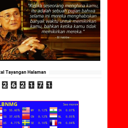
tal Tayangan Halaman
2
6
2
1
7
1