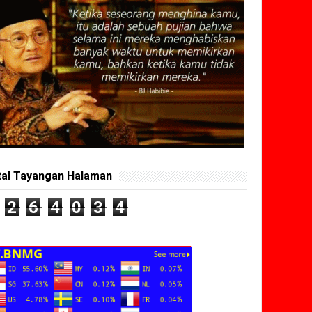
tal Tayangan Halaman
2
6
4
0
3
4