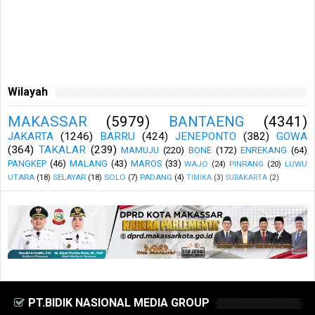
Wilayah
MAKASSAR
(5979)
BANTAENG
(4341)
JAKARTA
(1246)
BARRU
(424)
JENEPONTO
(382)
GOWA
(364)
TAKALAR
(239)
MAMUJU
(220)
BONE
(172)
ENREKANG
(64)
PANGKEP
(46)
MALANG
(43)
MAROS
(33)
WAJO
(24)
PINRANG
(20)
LUWU
UTARA
(18)
SELAYAR
(18)
SOLO
(7)
PADANG
(4)
TIMIKA
(3)
SURAKARTA
(2)
PT.BIDIK NASIONAL MEDIA GROUP