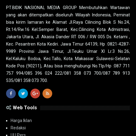
PT.BIDIK NASIONAL MEDIA GROUP Membutuhkan Wartawan
yang akan ditempatkan diseluruh Wilayah Indonesia, Peminat
bisa kirim lamaran ke Alamat Jl.Raya Cilincing Blok S No.24,
Rt.14/Rw.16 Kel.Semper Barat, Kec.Cilincing Kota Admistrasi,
Jakarta Utara, Jl. Akasia Dander RT 006 / RW 005 Ds. Ketami ,
Kec. Pesantren Kota Kediri. Jawa Timur 64139, Hp :0821-4287-
9989 Provinsi Jawa Timur, Jl.Teuku Umar XI Lr.3 No.26,
Kel.Kaluku Bodoa, Kec.Tallo, Kota Makassar Sulawesi-Selatan
Kode Pos (90211), Atau bisa menghubungi No.Tlp/Hp :087 711
757 994/085 396 024 222/081 358 073 700/087 789 913
535/081 358 073 700.
Web Tools
Harga Iklan
Redaksi
UU Pers