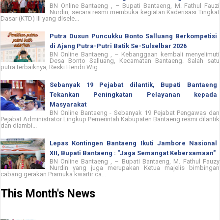
BN Online Bantaeng , – Bupati Bantaeng, M. Fathul Fauzi
Nurdin, secara resmi membuka kegiatan Kaderisasi Tingkat
Dasar (KTD) III yang disele...
Putra Dusun Puncukku Bonto Salluang Berkompetisi
di Ajang Putra-Putri Batik Se-Sulselbar 2026
BN Online Bantaeng , – Kebanggaan kembali menyelimuti
Desa Bonto Salluang, Kecamatan Bantaeng. Salah satu
putra terbaiknya, Reski Hendri Wig...
Sebanyak 19 Pejabat dilantik, Bupati Bantaeng
Tekankan Peningkatan Pelayanan kepada
Masyarakat
BN Online Bantaeng - Sebanyak 19 Pejabat Pengawas dan
Pejabat Administrator Lingkup Pemerintah Kabupaten Bantaeng resmi dilantik
dan diambi...
Lepas Kontingen Bantaeng Ikuti Jambore Nasional
XII, Bupati Bantaeng : "Jaga Semangat Kebersamaan"
BN Online Bantaeng , – Bupati Bantaeng, M. Fathul Fauzy
Nurdin yang juga merupakan Ketua majelis bimbingan
cabang gerakan Pramuka kwartir ca...
This Month's News